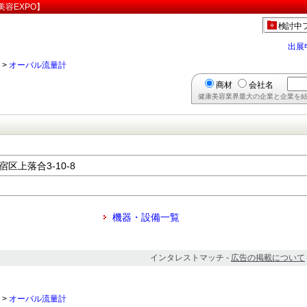
容EXPO】
検討中
出展
>
オーバル流量計
商材
会社名
健康美容業界最大の企業と企業を結
宿区上落合3-10-8
機器・設備一覧
インタレストマッチ -
広告の掲載について
>
オーバル流量計