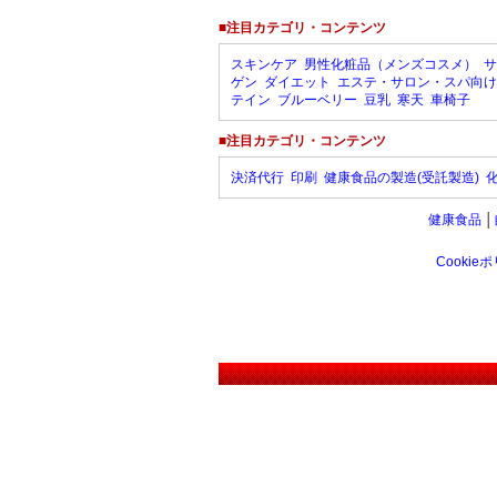
■注目カテゴリ・コンテンツ
スキンケア
男性化粧品（メンズコスメ）
サ
ゲン
ダイエット
エステ・サロン・スパ向け
テイン
ブルーベリー
豆乳
寒天
車椅子
■注目カテゴリ・コンテンツ
決済代行
印刷
健康食品の製造(受託製造)
健康食品
│
Cookie