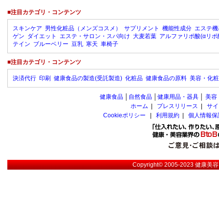
■注目カテゴリ・コンテンツ
スキンケア
男性化粧品（メンズコスメ）
サプリメント
機能性成分
エステ機
ゲン
ダイエット
エステ・サロン・スパ向け
大麦若葉
アルファリポ酸(αリポ
テイン
ブルーベリー
豆乳
寒天
車椅子
■注目カテゴリ・コンテンツ
決済代行
印刷
健康食品の製造(受託製造)
化粧品
健康食品の原料
美容・化粧
健康食品
│
自然食品
│
健康用品・器具
│
美容
ホーム
|
プレスリリース
|
サイ
Cookieポリシー
|
利用規約
|
個人情報保
Copyright© 2005-2023
健康美容