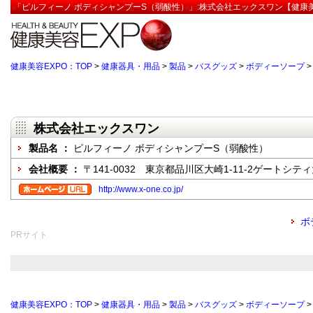
「ピルフィーノ ボディシャンプーS（弱酸性）」:株式会社エックスワン【健康美
健康美容EXPO：TOP
>
健康器具・用品
>
製品
>
バスグッズ
>
ボディーソープ
株式会社エックスワン
製品名 ：
ピルフィーノ ボディシャンプーS（弱酸性）
会社概要 ：
〒141-0032 東京都品川区大崎1-11-2ゲートシ
http://www.x-one.co.jp/
ボ
PRサイト
健康美容EXPO：TOP
>
健康器具・用品
>
製品
>
バスグッズ
>
ボディーソープ