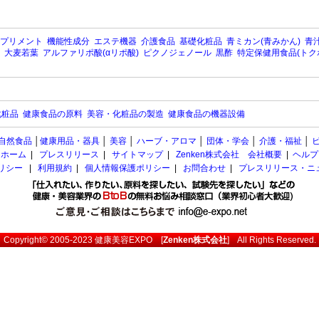
プリメント
機能性成分
エステ機器
介護食品
基礎化粧品
青ミカン(青みかん)
青汁
大麦若葉
アルファリポ酸(αリポ酸)
ピクノジェノール
黒酢
特定保健用食品(トク
化粧品
健康食品の原料
美容・化粧品の製造
健康食品の機器設備
自然食品
│
健康用品・器具
│
美容
│
ハーブ・アロマ
│
団体・学会
│
介護・福祉
│
ホーム
|
プレスリリース
|
サイトマップ
|
Zenken株式会社 会社概要
|
ヘルプ
ポリシー
|
利用規約
|
個人情報保護ポリシー
|
お問合わせ
|
プレスリリース・ニ
Copyright© 2005-2023
健康美容EXPO
[
Zenken株式会社
] All Rights Reserved.