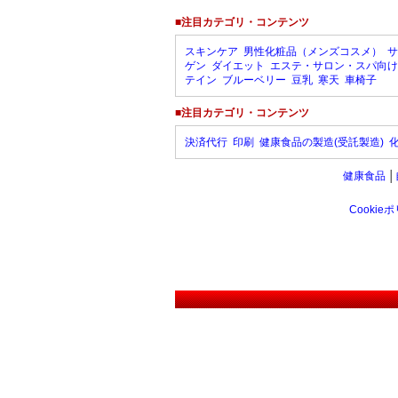
■注目カテゴリ・コンテンツ
スキンケア
男性化粧品（メンズコスメ）
サ
ゲン
ダイエット
エステ・サロン・スパ向け
テイン
ブルーベリー
豆乳
寒天
車椅子
■注目カテゴリ・コンテンツ
決済代行
印刷
健康食品の製造(受託製造)
健康食品
│
Cookie