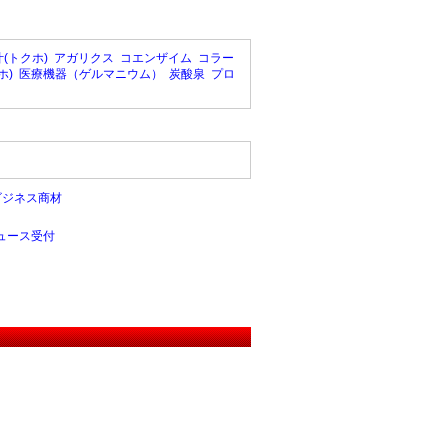
(トクホ)
アガリクス
コエンザイム
コラー
ホ)
医療機器（ゲルマニウム）
炭酸泉
プロ
ビジネス商材
ュース受付