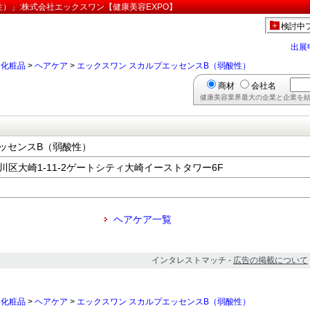
）」:株式会社エックスワン【健康美容EXPO】
検討中
出展
>
化粧品
>
ヘアケア
>
エックスワン スカルプエッセンスB（弱酸性）
商材
会社名
健康美容業界最大の企業と企業を結
ッセンスB（弱酸性）
都品川区大崎1-11-2ゲートシティ大崎イーストタワー6F
ヘアケア一覧
インタレストマッチ -
広告の掲載について
>
化粧品
>
ヘアケア
>
エックスワン スカルプエッセンスB（弱酸性）