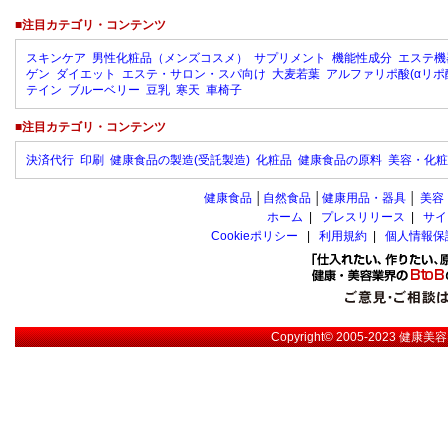
■注目カテゴリ・コンテンツ
スキンケア
男性化粧品（メンズコスメ）
サプリメント
機能性成分
エステ機
ゲン
ダイエット
エステ・サロン・スパ向け
大麦若葉
アルファリポ酸(αリポ
テイン
ブルーベリー
豆乳
寒天
車椅子
■注目カテゴリ・コンテンツ
決済代行
印刷
健康食品の製造(受託製造)
化粧品
健康食品の原料
美容・化粧
健康食品
│
自然食品
│
健康用品・器具
│
美容
ホーム
|
プレスリリース
|
サイ
Cookieポリシー
|
利用規約
|
個人情報保
Copyright© 2005-2023
健康美容