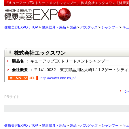
「キューアップEX トリートメントシャンプー」:株式会社エックスワン【健康美
健康美容EXPO：TOP
>
健康器具・用品
>
製品
>
バスグッズ
>
シャンプー
>
キュ
株式会社エックスワン
製品名 ：
キューアップEX トリートメントシャンプー
会社概要 ：
〒141-0032 東京都品川区大崎1-11-2ゲートシ
http://www.x-one.co.jp/
シ
PRサイト
健康美容EXPO：TOP
>
健康器具・用品
>
製品
>
バスグッズ
>
シャンプー
>
キュ