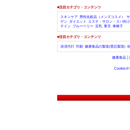
■注目カテゴリ・コンテンツ
スキンケア
男性化粧品（メンズコスメ）
サ
ゲン
ダイエット
エステ・サロン・スパ向け
テイン
ブルーベリー
豆乳
寒天
車椅子
■注目カテゴリ・コンテンツ
決済代行
印刷
健康食品の製造(受託製造)
健康食品
│
Cookie