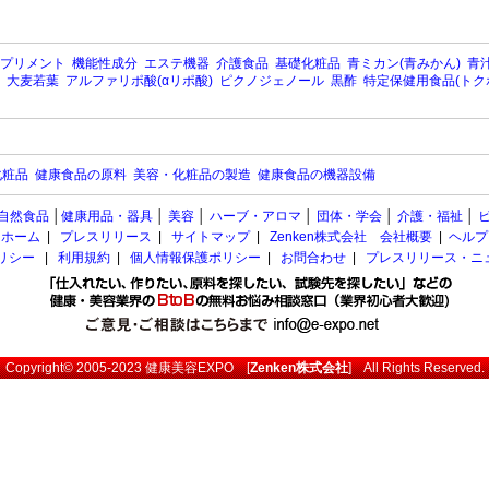
プリメント
機能性成分
エステ機器
介護食品
基礎化粧品
青ミカン(青みかん)
青汁
大麦若葉
アルファリポ酸(αリポ酸)
ピクノジェノール
黒酢
特定保健用食品(トク
化粧品
健康食品の原料
美容・化粧品の製造
健康食品の機器設備
自然食品
│
健康用品・器具
│
美容
│
ハーブ・アロマ
│
団体・学会
│
介護・福祉
│
ホーム
|
プレスリリース
|
サイトマップ
|
Zenken株式会社 会社概要
|
ヘルプ
ポリシー
|
利用規約
|
個人情報保護ポリシー
|
お問合わせ
|
プレスリリース・ニ
Copyright© 2005-2023
健康美容EXPO
[
Zenken株式会社
] All Rights Reserved.