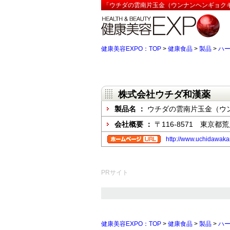
「ウチダの雲南片玉金（ウンナンヘンギョクキ
健康美容EXPO：TOP
>
健康食品
>
製品
>
ハ
株式会社ウチダ和漢薬
製品名 ：
ウチダの雲南片玉金（ウ
会社概要 ：
〒116-8571 東京都荒
http://www.uchidawaka
PRサイト
健康美容EXPO：TOP
>
健康食品
>
製品
>
ハ