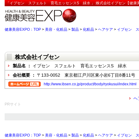
「イプセン スフェルト 育毛エッセンスS 緑水 」:株式会社イプセン【健康美
健康美容EXPO：TOP
>
美容・化粧品
>
製品
>
化粧品
>
ヘアケア
>
イプセン ス
株式会社イプセン
製品名 ：
イプセン スフェルト 育毛エッセンスS 緑水
会社概要 ：
〒133-0052 東京都江戸川区東小岩6丁目8番11号
http://www.ibsen.co.jp/product/body/ryokusui/index.html
ヘ
PRサイト
健康美容EXPO：TOP
>
美容・化粧品
>
製品
>
化粧品
>
ヘアケア
>
イプセン ス