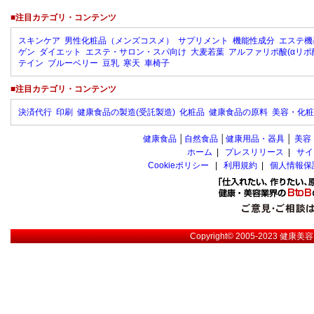
■注目カテゴリ・コンテンツ
スキンケア
男性化粧品（メンズコスメ）
サプリメント
機能性成分
エステ機
ゲン
ダイエット
エステ・サロン・スパ向け
大麦若葉
アルファリポ酸(αリポ
テイン
ブルーベリー
豆乳
寒天
車椅子
■注目カテゴリ・コンテンツ
決済代行
印刷
健康食品の製造(受託製造)
化粧品
健康食品の原料
美容・化粧
健康食品
│
自然食品
│
健康用品・器具
│
美容
ホーム
|
プレスリリース
|
サイ
Cookieポリシー
|
利用規約
|
個人情報保
Copyright© 2005-2023
健康美容