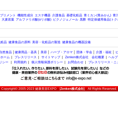
プリメント
機能性成分
エステ機器
介護食品
基礎化粧品
青ミカン(青みかん)
青汁
大麦若葉
アルファリポ酸(αリポ酸)
ピクノジェノール
黒酢
特定保健用食品(トク
化粧品
健康食品の原料
美容・化粧品の製造
健康食品の機器設備
自然食品
│
健康用品・器具
│
美容
│
ハーブ・アロマ
│
団体・学会
│
介護・福祉
│
ホーム
|
プレスリリース
|
サイトマップ
|
Zenken株式会社 会社概要
|
ヘルプ
ポリシー
|
利用規約
|
個人情報保護ポリシー
|
お問合わせ
|
プレスリリース・ニ
Copyright© 2005-2023
健康美容EXPO
[
Zenken株式会社
] All Rights Reserved.