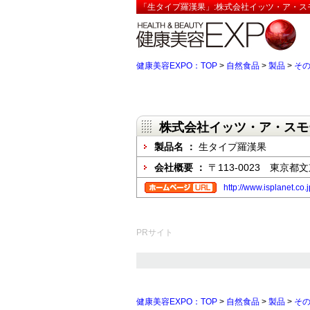
「生タイプ羅漢果」:株式会社イッツ・ア・ス
健康美容EXPO：TOP
>
自然食品
>
製品
>
そ
株式会社イッツ・ア・スモ
製品名 ：
生タイプ羅漢果
会社概要 ：
〒113-0023 東京都文
http://www.isplanet.co.j
PRサイト
健康美容EXPO：TOP
>
自然食品
>
製品
>
そ