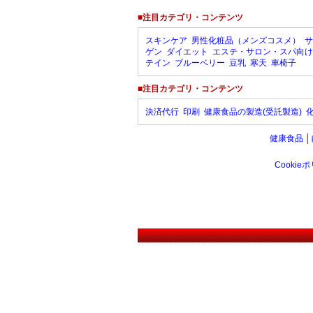
■注目カテゴリ・コンテンツ
スキンケア
男性化粧品（メンズコスメ）
サ
ゲン
ダイエット
エステ・サロン・スパ向け
テイン
ブルーベリー
豆乳
寒天
車椅子
■注目カテゴリ・コンテンツ
決済代行
印刷
健康食品の製造(受託製造)
健康食品
│
Cookie