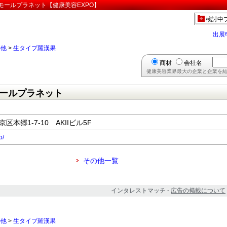
モールプラネット【健康美容EXPO】
検討中
出展
の他
>
生タイプ羅漢果
商材
会社名
健康美容業界最大の企業と企業を結
ールプラネット
京区本郷1-7-10 AKIIビル5F
p/
その他一覧
インタレストマッチ -
広告の掲載について
の他
>
生タイプ羅漢果