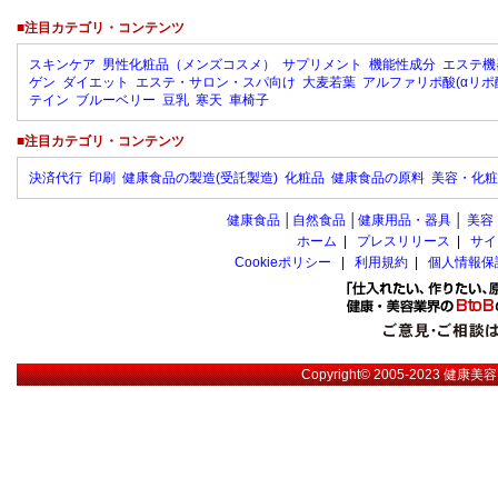
■注目カテゴリ・コンテンツ
スキンケア
男性化粧品（メンズコスメ）
サプリメント
機能性成分
エステ機
ゲン
ダイエット
エステ・サロン・スパ向け
大麦若葉
アルファリポ酸(αリポ
テイン
ブルーベリー
豆乳
寒天
車椅子
■注目カテゴリ・コンテンツ
決済代行
印刷
健康食品の製造(受託製造)
化粧品
健康食品の原料
美容・化粧
健康食品
│
自然食品
│
健康用品・器具
│
美容
ホーム
|
プレスリリース
|
サイ
Cookieポリシー
|
利用規約
|
個人情報保
Copyright© 2005-2023
健康美容