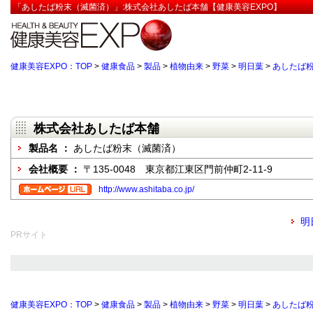
「あしたば粉末（滅菌済）」:株式会社あしたば本舗【健康美容EXPO】
健康美容EXPO：TOP
>
健康食品
>
製品
>
植物由来
>
野菜
>
明日葉
>
あしたば
株式会社あしたば本舗
製品名 ：
あしたば粉末（滅菌済）
会社概要 ：
〒135-0048 東京都江東区門前仲町2-11-9
http://www.ashitaba.co.jp/
明
PRサイト
健康美容EXPO：TOP
>
健康食品
>
製品
>
植物由来
>
野菜
>
明日葉
>
あしたば