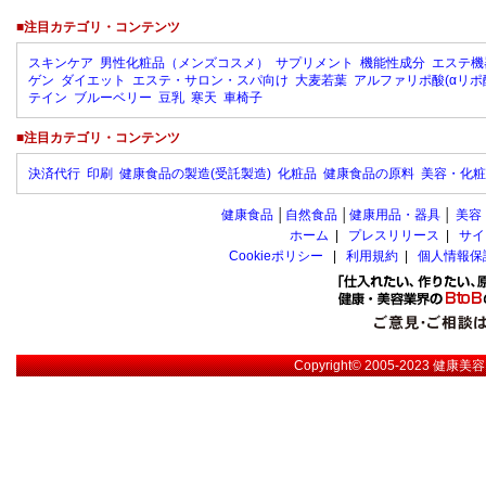
■注目カテゴリ・コンテンツ
スキンケア
男性化粧品（メンズコスメ）
サプリメント
機能性成分
エステ機
ゲン
ダイエット
エステ・サロン・スパ向け
大麦若葉
アルファリポ酸(αリポ
テイン
ブルーベリー
豆乳
寒天
車椅子
■注目カテゴリ・コンテンツ
決済代行
印刷
健康食品の製造(受託製造)
化粧品
健康食品の原料
美容・化粧
健康食品
│
自然食品
│
健康用品・器具
│
美容
ホーム
|
プレスリリース
|
サイ
Cookieポリシー
|
利用規約
|
個人情報保
Copyright© 2005-2023
健康美容