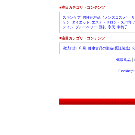
■注目カテゴリ・コンテンツ
スキンケア
男性化粧品（メンズコスメ）
サ
ゲン
ダイエット
エステ・サロン・スパ向け
テイン
ブルーベリー
豆乳
寒天
車椅子
■注目カテゴリ・コンテンツ
決済代行
印刷
健康食品の製造(受託製造)
健康食品
│
Cookie