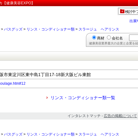
カ【健康美容EXPO】
検討中
出展
>
バスグッズ
>
リンス・コンディショナー類
>
スラージュ ヘアリンス
商材
会社名
健康美容業界最大の企業と企業を結
府大阪市東淀川区東中島1丁目17-18新大阪ビル東館
p/soulage.htm#12
リンス・コンディショナー類一覧
インタレストマッチ -
広告の掲載について
>
バスグッズ
>
リンス・コンディショナー類
>
スラージュ ヘアリンス