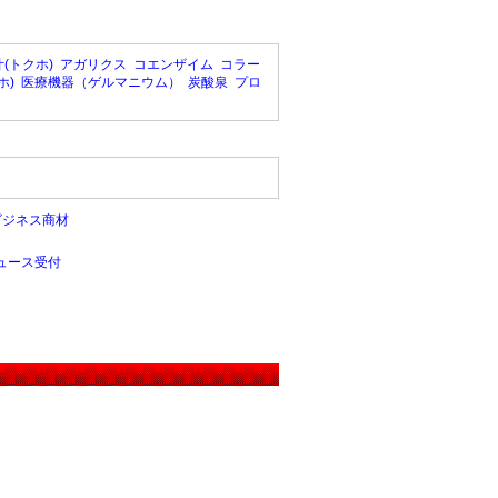
(トクホ)
アガリクス
コエンザイム
コラー
ホ)
医療機器（ゲルマニウム）
炭酸泉
プロ
ビジネス商材
ュース受付