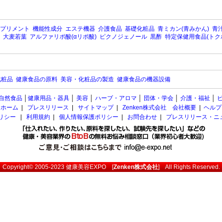
プリメント
機能性成分
エステ機器
介護食品
基礎化粧品
青ミカン(青みかん)
青汁
大麦若葉
アルファリポ酸(αリポ酸)
ピクノジェノール
黒酢
特定保健用食品(トク
化粧品
健康食品の原料
美容・化粧品の製造
健康食品の機器設備
自然食品
│
健康用品・器具
│
美容
│
ハーブ・アロマ
│
団体・学会
│
介護・福祉
│
ホーム
|
プレスリリース
|
サイトマップ
|
Zenken株式会社 会社概要
|
ヘルプ
ポリシー
|
利用規約
|
個人情報保護ポリシー
|
お問合わせ
|
プレスリリース・ニ
Copyright© 2005-2023
健康美容EXPO
[
Zenken株式会社
] All Rights Reserved.