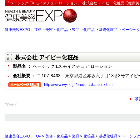
「ベーシック EX モイスチュア ローション」:株式会社 アイビー化粧品【健康美
健康美容EXPO：TOP
>
美容・化粧品
>
製品
>
化粧品
>
基礎化粧品
>
ベーシック
株式会社 アイビー化粧品
製品名 ：
ベーシック EX モイスチュア ローション
会社概要 ：
〒107-8463 東京都港区赤坂六丁目18番3号アイ
http://www.ivy.co.jp/products/basicex.html
基
PRサイト
健康美容EXPO：TOP
>
美容・化粧品
>
製品
>
化粧品
>
基礎化粧品
>
ベーシック