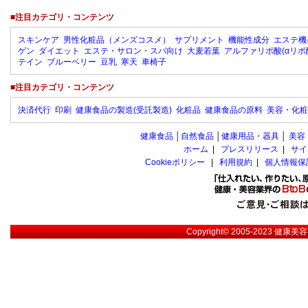
■注目カテゴリ・コンテンツ
スキンケア
男性化粧品（メンズコスメ）
サプリメント
機能性成分
エステ機
ゲン
ダイエット
エステ・サロン・スパ向け
大麦若葉
アルファリポ酸(αリポ
テイン
ブルーベリー
豆乳
寒天
車椅子
■注目カテゴリ・コンテンツ
決済代行
印刷
健康食品の製造(受託製造)
化粧品
健康食品の原料
美容・化粧
健康食品
│
自然食品
│
健康用品・器具
│
美容
ホーム
|
プレスリリース
|
サイ
Cookieポリシー
|
利用規約
|
個人情報保
Copyright© 2005-2023
健康美容