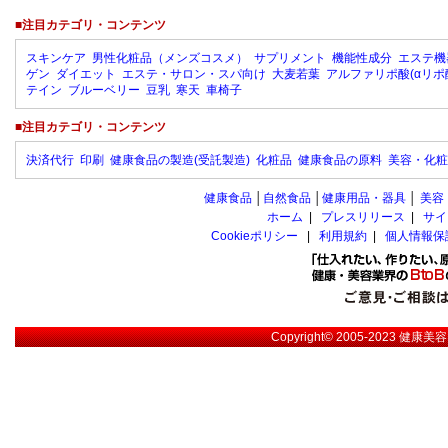
■注目カテゴリ・コンテンツ
スキンケア
男性化粧品（メンズコスメ）
サプリメント
機能性成分
エステ機
ゲン
ダイエット
エステ・サロン・スパ向け
大麦若葉
アルファリポ酸(αリポ
テイン
ブルーベリー
豆乳
寒天
車椅子
■注目カテゴリ・コンテンツ
決済代行
印刷
健康食品の製造(受託製造)
化粧品
健康食品の原料
美容・化粧
健康食品
│
自然食品
│
健康用品・器具
│
美容
ホーム
|
プレスリリース
|
サイ
Cookieポリシー
|
利用規約
|
個人情報保
Copyright© 2005-2023
健康美容