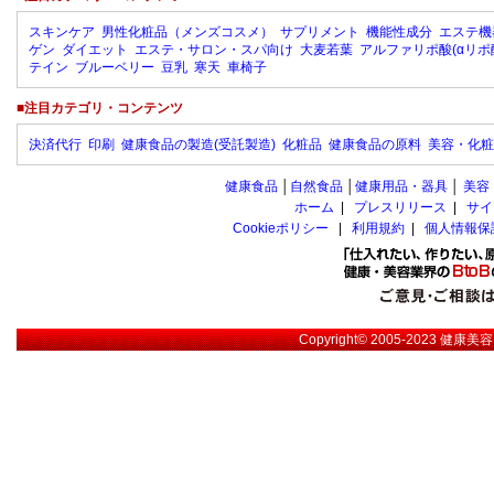
スキンケア
男性化粧品（メンズコスメ）
サプリメント
機能性成分
エステ機
ゲン
ダイエット
エステ・サロン・スパ向け
大麦若葉
アルファリポ酸(αリポ
テイン
ブルーベリー
豆乳
寒天
車椅子
■注目カテゴリ・コンテンツ
決済代行
印刷
健康食品の製造(受託製造)
化粧品
健康食品の原料
美容・化粧
健康食品
│
自然食品
│
健康用品・器具
│
美容
ホーム
|
プレスリリース
|
サイ
Cookieポリシー
|
利用規約
|
個人情報保
Copyright© 2005-2023
健康美容