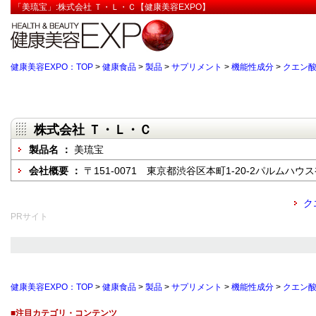
「美琉宝」:株式会社 Ｔ・Ｌ・Ｃ【健康美容EXPO】
健康美容EXPO：TOP
>
健康食品
>
製品
>
サプリメント
>
機能性成分
>
クエン
株式会社 Ｔ・Ｌ・Ｃ
製品名 ：
美琉宝
会社概要 ：
〒151-0071 東京都渋谷区本町1-20-2パルムハウス
ク
PRサイト
健康美容EXPO：TOP
>
健康食品
>
製品
>
サプリメント
>
機能性成分
>
クエン
■注目カテゴリ・コンテンツ