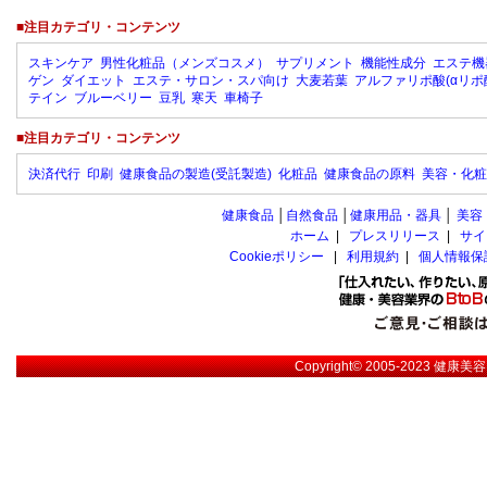
■注目カテゴリ・コンテンツ
スキンケア
男性化粧品（メンズコスメ）
サプリメント
機能性成分
エステ機
ゲン
ダイエット
エステ・サロン・スパ向け
大麦若葉
アルファリポ酸(αリポ
テイン
ブルーベリー
豆乳
寒天
車椅子
■注目カテゴリ・コンテンツ
決済代行
印刷
健康食品の製造(受託製造)
化粧品
健康食品の原料
美容・化粧
健康食品
│
自然食品
│
健康用品・器具
│
美容
ホーム
|
プレスリリース
|
サイ
Cookieポリシー
|
利用規約
|
個人情報保
Copyright© 2005-2023
健康美容