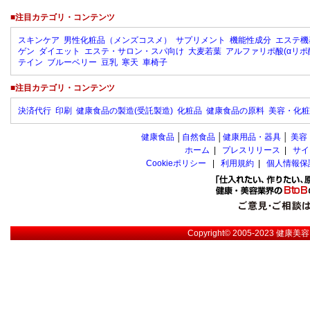
■注目カテゴリ・コンテンツ
スキンケア
男性化粧品（メンズコスメ）
サプリメント
機能性成分
エステ機
ゲン
ダイエット
エステ・サロン・スパ向け
大麦若葉
アルファリポ酸(αリポ
テイン
ブルーベリー
豆乳
寒天
車椅子
■注目カテゴリ・コンテンツ
決済代行
印刷
健康食品の製造(受託製造)
化粧品
健康食品の原料
美容・化粧
健康食品
│
自然食品
│
健康用品・器具
│
美容
ホーム
|
プレスリリース
|
サイ
Cookieポリシー
|
利用規約
|
個人情報保
Copyright© 2005-2023
健康美容