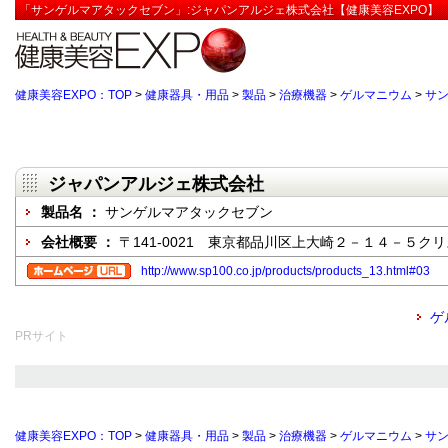
「サンゲルマアタックセブン」:ジャパンアルジェ株式会社【健康美容EXPO】
健康美容EXPO：TOP
>
健康器具・用品
>
製品
>
治療機器
>
ゲルマニウム
>
サ
ジャパンアルジェ株式会社
製品名 ：
サンゲルマアタックセブン
会社概要 ：
〒141-0021 東京都品川区上大崎２－１４－５ク
http://www.sp100.co.jp/products/products_13.html#03
ゲ
PRサイト
健康美容EXPO：TOP
>
健康器具・用品
>
製品
>
治療機器
>
ゲルマニウム
>
サ