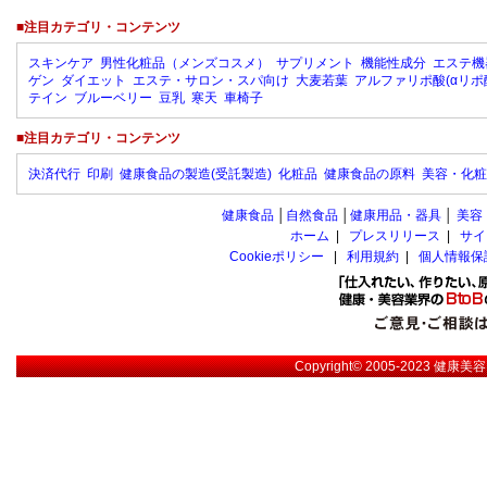
■注目カテゴリ・コンテンツ
スキンケア
男性化粧品（メンズコスメ）
サプリメント
機能性成分
エステ機
ゲン
ダイエット
エステ・サロン・スパ向け
大麦若葉
アルファリポ酸(αリポ
テイン
ブルーベリー
豆乳
寒天
車椅子
■注目カテゴリ・コンテンツ
決済代行
印刷
健康食品の製造(受託製造)
化粧品
健康食品の原料
美容・化粧
健康食品
│
自然食品
│
健康用品・器具
│
美容
ホーム
|
プレスリリース
|
サイ
Cookieポリシー
|
利用規約
|
個人情報保
Copyright© 2005-2023
健康美容