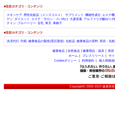
■注目カテゴリ・コンテンツ
スキンケア
男性化粧品（メンズコスメ）
サプリメント
機能性成分
エステ機
ゲン
ダイエット
エステ・サロン・スパ向け
大麦若葉
アルファリポ酸(αリポ
テイン
ブルーベリー
豆乳
寒天
車椅子
■注目カテゴリ・コンテンツ
決済代行
印刷
健康食品の製造(受託製造)
化粧品
健康食品の原料
美容・化粧
健康食品
│
自然食品
│
健康用品・器具
│
美容
ホーム
|
プレスリリース
|
サイ
Cookieポリシー
|
利用規約
|
個人情報保
Copyright© 2005-2023
健康美容