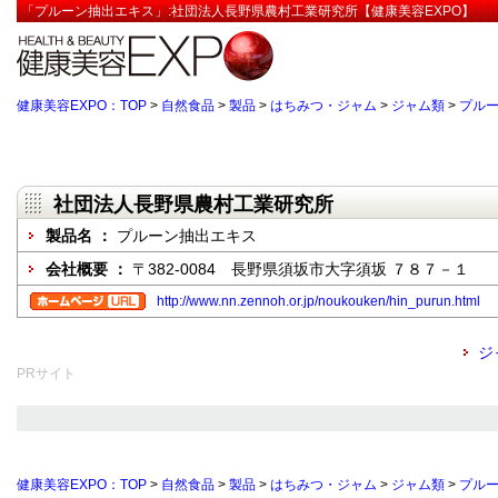
「プルーン抽出エキス」:社団法人長野県農村工業研究所【健康美容EXPO】
健康美容EXPO：TOP
>
自然食品
>
製品
>
はちみつ・ジャム
>
ジャム類
>
プル
社団法人長野県農村工業研究所
製品名 ：
プルーン抽出エキス
会社概要 ：
〒382-0084 長野県須坂市大字須坂 ７８７－１
http://www.nn.zennoh.or.jp/noukouken/hin_purun.html
ジ
PRサイト
健康美容EXPO：TOP
>
自然食品
>
製品
>
はちみつ・ジャム
>
ジャム類
>
プル