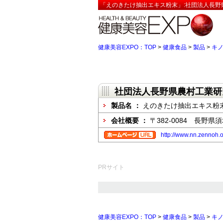
「えのきたけ抽出エキス粉末」:社団法人長野
健康美容EXPO：TOP
>
健康食品
>
製品
>
キ
社団法人長野県農村工業研
製品名 ：
えのきたけ抽出エキス粉
会社概要 ：
〒382-0084 長野
http://www.nn.zennoh.
PRサイト
健康美容EXPO：TOP
>
健康食品
>
製品
>
キ