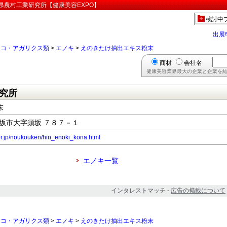
県農村工業研究所【健康美容EXPO】
検討中
出展
ノコ・アガリクス類
>
エノキ
>
えのきたけ抽出エキス粉末
商材
会社名
健康美容業界最大の企業と企業を結
究所
末
県須坂市大字須坂 ７８７－１
or.jp/noukouken/hin_enoki_kona.html
エノキ一覧
インタレストマッチ -
広告の掲載について
ノコ・アガリクス類
>
エノキ
>
えのきたけ抽出エキス粉末