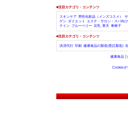
■注目カテゴリ・コンテンツ
スキンケア
男性化粧品（メンズコスメ）
サ
ゲン
ダイエット
エステ・サロン・スパ向け
テイン
ブルーベリー
豆乳
寒天
車椅子
■注目カテゴリ・コンテンツ
決済代行
印刷
健康食品の製造(受託製造)
健康食品
│
Cookie