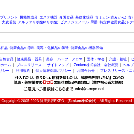
プリメント
機能性成分
エステ機器
介護食品
基礎化粧品
青ミカン(青みかん)
青汁
大麦若葉
アルファリポ酸(αリポ酸)
ピクノジェノール
黒酢
特定保健用食品(トク
化粧品
健康食品の原料
美容・化粧品の製造
健康食品の機器設備
自然食品
│
健康用品・器具
│
美容
│
ハーブ・アロマ
│
団体・学会
│
介護・福祉
│
ホーム
|
プレスリリース
|
サイトマップ
|
Zenken株式会社 会社概要
|
ヘルプ
ポリシー
|
利用規約
|
個人情報保護ポリシー
|
お問合わせ
|
プレスリリース・ニ
Copyright© 2005-2023
健康美容EXPO
[
Zenken株式会社
] All Rights Reserved.