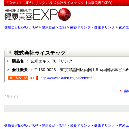
「玄米エキスIP6ドリンク」:株式会社ライステック【健康美容EXPO】
健康美容EXPO：TOP
>
健康食品
>
製品
>
栄養ドリンク・健康ドリンク
>
玄米エ
株式会社ライステック
製品名 ：
玄米エキスIP6ドリンク
会社概要 ：
〒130-0026 東京都墨田区両国1-8-4両国坂本ビル6
http://www.rakuten.co.jp/ricetech/
栄
PRサイト
健康美容EXPO：TOP
>
健康食品
>
製品
>
栄養ドリンク・健康ドリンク
>
玄米エ