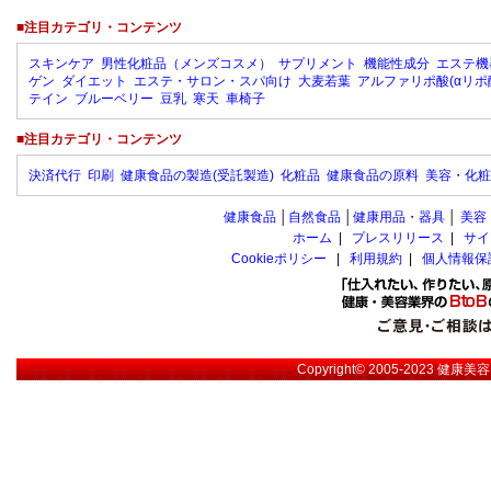
■注目カテゴリ・コンテンツ
スキンケア
男性化粧品（メンズコスメ）
サプリメント
機能性成分
エステ機
ゲン
ダイエット
エステ・サロン・スパ向け
大麦若葉
アルファリポ酸(αリポ
テイン
ブルーベリー
豆乳
寒天
車椅子
■注目カテゴリ・コンテンツ
決済代行
印刷
健康食品の製造(受託製造)
化粧品
健康食品の原料
美容・化粧
健康食品
│
自然食品
│
健康用品・器具
│
美容
ホーム
|
プレスリリース
|
サイ
Cookieポリシー
|
利用規約
|
個人情報保
Copyright© 2005-2023
健康美容