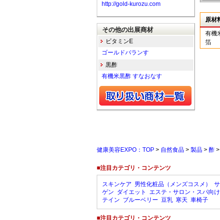
http://gold-kurozu.com
原材
その他の出展商材
有機
ビタミンE
箔
ゴールドバランす
黒酢
有機米黒酢 すなおなす
健康美容EXPO：TOP
>
自然食品
>
製品
>
酢
■注目カテゴリ・コンテンツ
スキンケア
男性化粧品（メンズコスメ）
サ
ゲン
ダイエット
エステ・サロン・スパ向け
テイン
ブルーベリー
豆乳
寒天
車椅子
■注目カテゴリ・コンテンツ