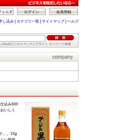
フォルダ
ログイン
会員登録
申し込み
|
カテゴリ一覧
|
サイトマップ
|
ヘルプ
ぶBtoBビジネスマッチングサイト キーワード検索
込み600
えおいしく
」。15g
にくい形状