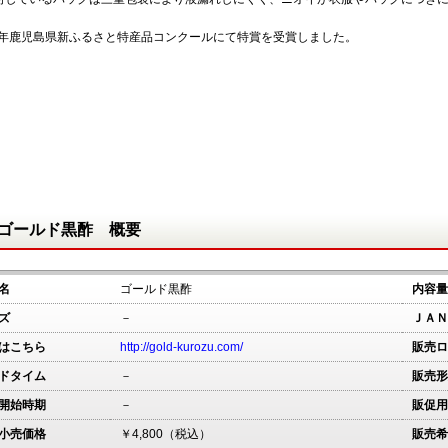
。
00年鹿児島県新ふるさと特産品コンクールにて特賞を受賞しました。
ゴールド黒酢 概要
名
ゴールド黒酢
内容量
ズ
－
ＪＡＮ
はこちら
http://gold-kurozu.com/
販売ロ
ドタイム
－
販売形
開始時期
－
販促用
小売価格
￥4,800（税込）
販売希