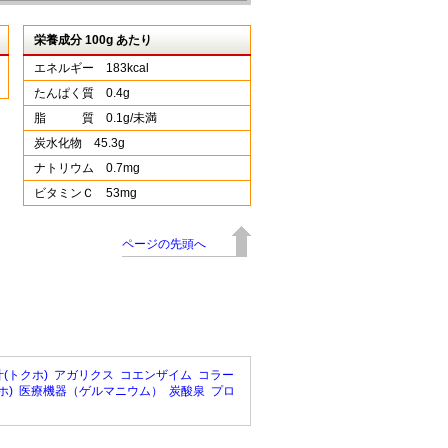
栄養成分 100g あたり
エネルギー 183kcal
たんぱく質 0.4g
脂 質 0.1g/未満
炭水化物 45.3g
ナトリウム 0.7mg
ビタミンＣ 53mg
ページの先頭へ
(トクホ)
アガリクス
コエンザイム
コラー
ホ)
医療機器（ゲルマニウム）
炭酸泉
プロ