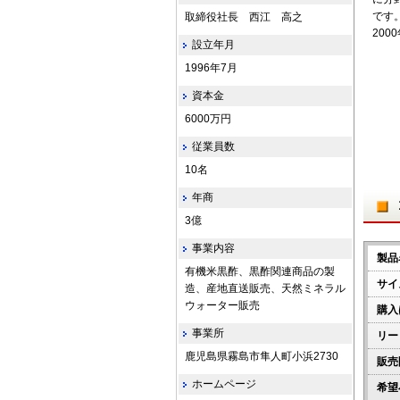
です
取締役社長 西江 高之
20
設立年月
1996年7月
資本金
6000万円
従業員数
10名
年商
3億
事業内容
製品
有機米黒酢、黒酢関連商品の製
サイ
造、産地直送販売、天然ミネラル
ウォーター販売
購入
事業所
リー
鹿児島県霧島市隼人町小浜2730
販売
ホームページ
希望