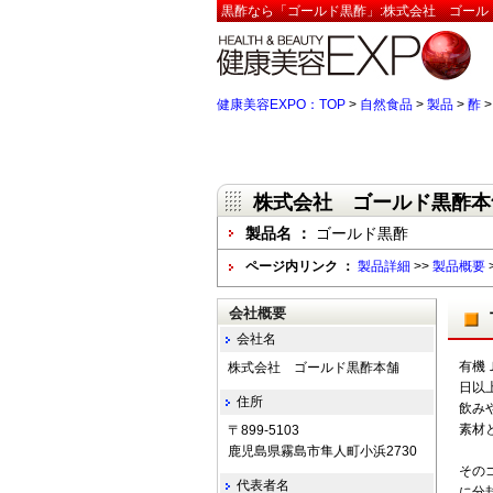
黒酢なら「ゴールド黒酢」:株式会社 ゴール
健康美容EXPO：TOP
>
自然食品
>
製品
>
酢
株式会社 ゴールド黒酢本
製品名 ：
ゴールド黒酢
ページ内リンク ：
製品詳細
>>
製品概要
会社概要
会社名
有機
株式会社 ゴールド黒酢本舗
日以
住所
飲み
素材
〒899-5103
鹿児島県霧島市隼人町小浜2730
その
代表者名
に分