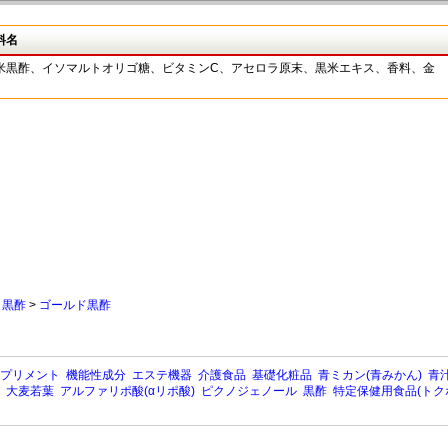
料名
米黒酢、イソマルトオリゴ糖、ビタミンC、アセロラ原末、黒米エキス、香料、金
>
黒酢
>
ゴールド黒酢
プリメント
機能性成分
エステ機器
介護食品
基礎化粧品
青ミカン(青みかん)
青汁
大麦若葉
アルファリポ酸(αリポ酸)
ピクノジェノール
黒酢
特定保健用食品(トク