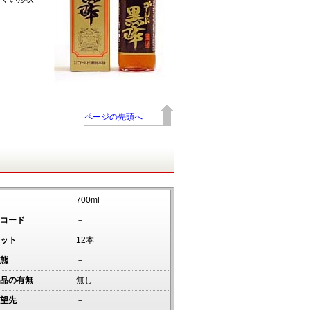
ページの先頭へ
700ml
コード
－
ット
12本
態
－
品の有無
無し
望先
－