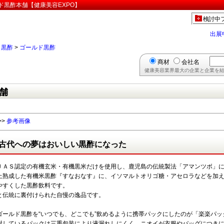
ド黒酢本舗【健康美容EXPO】
検討中
出展
>
黒酢
>
ゴールド黒酢
商材
会社名
健康美容業界最大の企業と企業を結
舗
>>
参考画像
古代への夢はおいしい黒酢になった
ＪＡＳ認定の有機玄米・有機黒米だけを使用し、鹿児島の伝統製法「アマンツボ」に仕
上熟成した有機米黒酢『すなおなす』に、イソマルトオリゴ糖・アセロラなどを加
やすくした黒酢飲料です。
と伝統に裏付けられた自慢の逸品です。
ゴールド黒酢を“いつでも、どこでも”飲めるように携帯パックにしたのが「楽楽パック
封しているパックは三重包装により液漏れしにくく、ニオイが衣服やバッグにつき