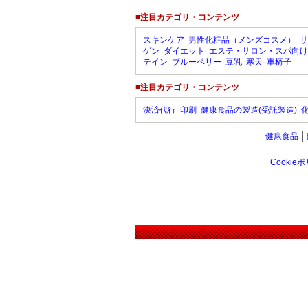
■注目カテゴリ・コンテンツ
スキンケア
男性化粧品（メンズコスメ）
サ
ゲン
ダイエット
エステ・サロン・スパ向け
テイン
ブルーベリー
豆乳
寒天
車椅子
■注目カテゴリ・コンテンツ
決済代行
印刷
健康食品の製造(受託製造)
健康食品
│
Cookie