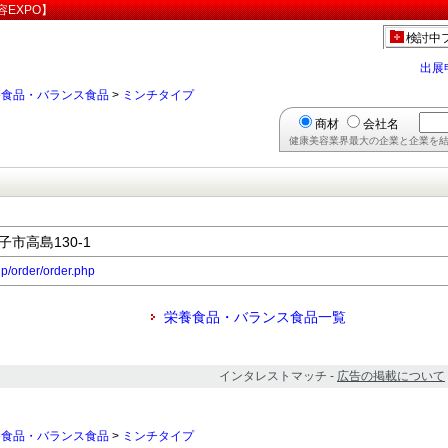
EXPO】
検討中
出展
養食品・バランス食品
>
ミンチタイプ
商材
会社名
健康美容業界最大の企業と企業を結
子市高島130-1
jp/order/order.php
栄養食品・バランス食品一覧
インタレストマッチ -
広告の掲載について
養食品・バランス食品
>
ミンチタイプ