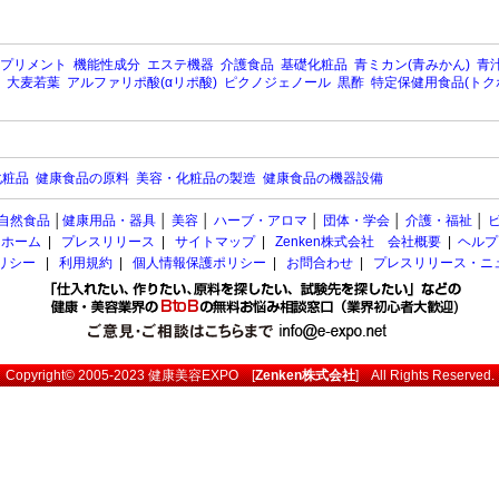
プリメント
機能性成分
エステ機器
介護食品
基礎化粧品
青ミカン(青みかん)
青汁
大麦若葉
アルファリポ酸(αリポ酸)
ピクノジェノール
黒酢
特定保健用食品(トク
化粧品
健康食品の原料
美容・化粧品の製造
健康食品の機器設備
自然食品
│
健康用品・器具
│
美容
│
ハーブ・アロマ
│
団体・学会
│
介護・福祉
│
ホーム
|
プレスリリース
|
サイトマップ
|
Zenken株式会社 会社概要
|
ヘルプ
ポリシー
|
利用規約
|
個人情報保護ポリシー
|
お問合わせ
|
プレスリリース・ニ
Copyright© 2005-2023
健康美容EXPO
[
Zenken株式会社
] All Rights Reserved.