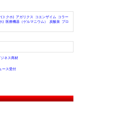
(トクホ)
アガリクス
コエンザイム
コラー
ホ)
医療機器（ゲルマニウム）
炭酸泉
プロ
ビジネス商材
ュース受付