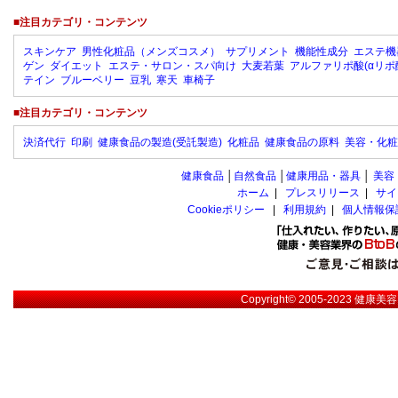
■注目カテゴリ・コンテンツ
スキンケア
男性化粧品（メンズコスメ）
サプリメント
機能性成分
エステ機
ゲン
ダイエット
エステ・サロン・スパ向け
大麦若葉
アルファリポ酸(αリポ
テイン
ブルーベリー
豆乳
寒天
車椅子
■注目カテゴリ・コンテンツ
決済代行
印刷
健康食品の製造(受託製造)
化粧品
健康食品の原料
美容・化粧
健康食品
│
自然食品
│
健康用品・器具
│
美容
ホーム
|
プレスリリース
|
サイ
Cookieポリシー
|
利用規約
|
個人情報保
Copyright© 2005-2023
健康美容