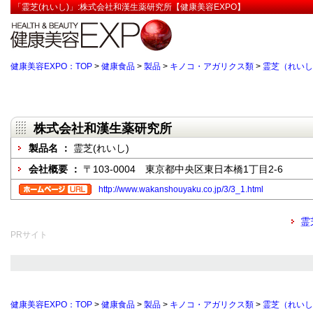
「霊芝(れいし)」:株式会社和漢生薬研究所【健康美容EXPO】
健康美容EXPO：TOP
>
健康食品
>
製品
>
キノコ・アガリクス類
>
霊芝（れいし
株式会社和漢生薬研究所
製品名 ：
霊芝(れいし)
会社概要 ：
〒103-0004 東京都中央区東日本橋1丁目2-6
http://www.wakanshouyaku.co.jp/3/3_1.html
霊
PRサイト
健康美容EXPO：TOP
>
健康食品
>
製品
>
キノコ・アガリクス類
>
霊芝（れいし