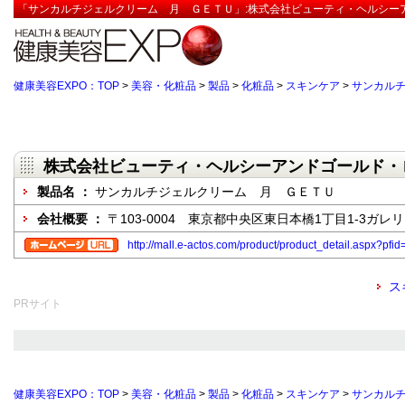
「サンカルチジェルクリーム 月 ＧＥＴＵ」:株式会社ビューティ・ヘルシー
健康美容EXPO：TOP
>
美容・化粧品
>
製品
>
化粧品
>
スキンケア
>
サンカル
株式会社ビューティ・ヘルシーアンドゴールド・
製品名 ：
サンカルチジェルクリーム 月 ＧＥＴＵ
会社概要 ：
〒103-0004 東京都中央区東日本橋1丁目1-3ガレ
http://mall.e-actos.com/product/product_detail.aspx?
ス
PRサイト
健康美容EXPO：TOP
>
美容・化粧品
>
製品
>
化粧品
>
スキンケア
>
サンカル