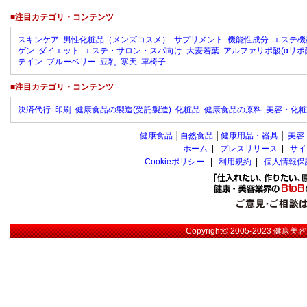
■注目カテゴリ・コンテンツ
スキンケア
男性化粧品（メンズコスメ）
サプリメント
機能性成分
エステ機
ゲン
ダイエット
エステ・サロン・スパ向け
大麦若葉
アルファリポ酸(αリポ
テイン
ブルーベリー
豆乳
寒天
車椅子
■注目カテゴリ・コンテンツ
決済代行
印刷
健康食品の製造(受託製造)
化粧品
健康食品の原料
美容・化粧
健康食品
│
自然食品
│
健康用品・器具
│
美容
ホーム
|
プレスリリース
|
サイ
Cookieポリシー
|
利用規約
|
個人情報保
Copyright© 2005-2023
健康美容