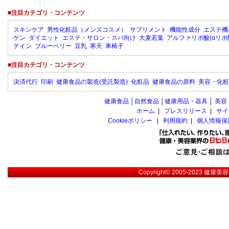
■注目カテゴリ・コンテンツ
スキンケア
男性化粧品（メンズコスメ）
サプリメント
機能性成分
エステ機
ゲン
ダイエット
エステ・サロン・スパ向け
大麦若葉
アルファリポ酸(αリポ
テイン
ブルーベリー
豆乳
寒天
車椅子
■注目カテゴリ・コンテンツ
決済代行
印刷
健康食品の製造(受託製造)
化粧品
健康食品の原料
美容・化粧
健康食品
│
自然食品
│
健康用品・器具
│
美容
ホーム
|
プレスリリース
|
サイ
Cookieポリシー
|
利用規約
|
個人情報保
Copyright© 2005-2023
健康美容