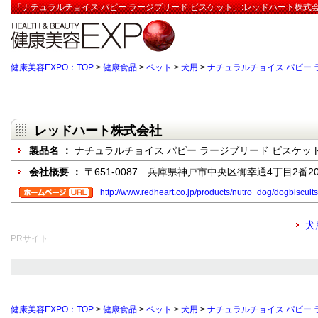
「ナチュラルチョイス パピー ラージブリード ビスケット」:レッドハート株式会
健康美容EXPO：TOP
>
健康食品
>
ペット
>
犬用
>
ナチュラルチョイス パピー 
レッドハート株式会社
製品名 ：
ナチュラルチョイス パピー ラージブリード ビスケッ
会社概要 ：
〒651-0087 兵庫県神戸市中央区御幸通4丁目2番2
http://www.redheart.co.jp/products/nutro_dog/dogbiscui
犬
PRサイト
健康美容EXPO：TOP
>
健康食品
>
ペット
>
犬用
>
ナチュラルチョイス パピー 