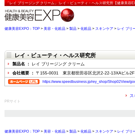
「レイ ブリージング クリーム」:レイ・ビューティ・ヘルス研究所【健康美容EX
健康美容EXPO：TOP
>
美容・化粧品
>
製品
>
化粧品
>
スキンケア
>
レイ ブリ
レイ・ビューティ・ヘルス研究所
製品名 ：
レイ ブリージング クリーム
会社概要 ：
〒155-0031 東京都世田谷区北沢2-22-13XAビル2F
https://www.speedbusiness.jp/rey_shop/Shop02View/g
ス
PRサイト
健康美容EXPO：TOP
>
美容・化粧品
>
製品
>
化粧品
>
スキンケア
>
レイ ブリ