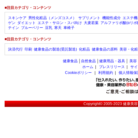
■注目カテゴリ・コンテンツ
スキンケア
男性化粧品（メンズコスメ）
サプリメント
機能性成分
エステ機
ゲン
ダイエット
エステ・サロン・スパ向け
大麦若葉
アルファリポ酸(αリポ
テイン
ブルーベリー
豆乳
寒天
車椅子
■注目カテゴリ・コンテンツ
決済代行
印刷
健康食品の製造(受託製造)
化粧品
健康食品の原料
美容・化粧
健康食品
│
自然食品
│
健康用品・器具
│
美容
ホーム
|
プレスリリース
|
サイ
Cookieポリシー
|
利用規約
|
個人情報保
Copyright© 2005-2023
健康美容