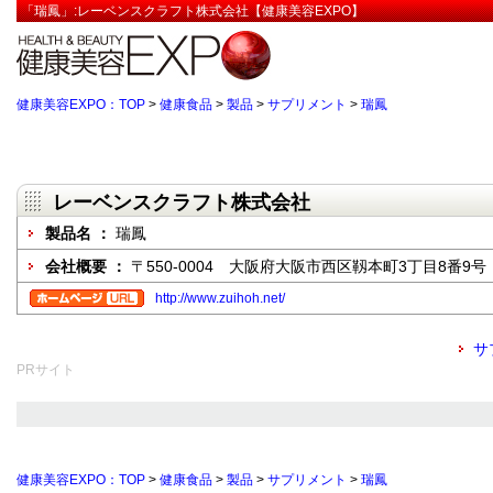
「瑞鳳」:レーベンスクラフト株式会社【健康美容EXPO】
健康美容EXPO：TOP
>
健康食品
>
製品
>
サプリメント
>
瑞鳳
レーベンスクラフト株式会社
製品名 ：
瑞鳳
会社概要 ：
〒550-0004 大阪府大阪市西区靱本町3丁目8番9号
http://www.zuihoh.net/
サ
PRサイト
健康美容EXPO：TOP
>
健康食品
>
製品
>
サプリメント
>
瑞鳳