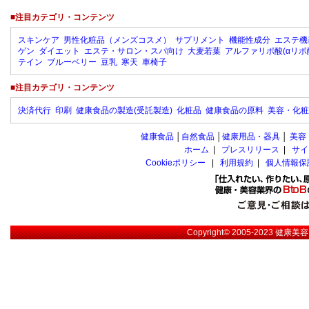
■注目カテゴリ・コンテンツ
スキンケア
男性化粧品（メンズコスメ）
サプリメント
機能性成分
エステ機
ゲン
ダイエット
エステ・サロン・スパ向け
大麦若葉
アルファリポ酸(αリポ
テイン
ブルーベリー
豆乳
寒天
車椅子
■注目カテゴリ・コンテンツ
決済代行
印刷
健康食品の製造(受託製造)
化粧品
健康食品の原料
美容・化粧
健康食品
│
自然食品
│
健康用品・器具
│
美容
ホーム
|
プレスリリース
|
サイ
Cookieポリシー
|
利用規約
|
個人情報保
Copyright© 2005-2023
健康美容