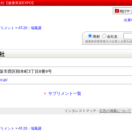
会社【健康美容EXPO】
検討中
出展
プリメント
>
AT-20：瑞鳳露
商材
会社名
健康美容業界最大の企業と企業を結
社
府大阪市西区靱本町3丁目8番9号
o.jp/
サプリメント一覧
インタレストマッチ -
広告の掲載について
プリメント
>
AT-20：瑞鳳露