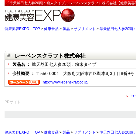
「準天然田七人参20頭：粉末タイプ」:レーベンスクラフト株式会社【健康美容E
健康美容EXPO：TOP
>
健康食品
>
製品
>
サプリメント
>
準天然田七人参20頭
レーベンスクラフト株式会社
製品名 ：
準天然田七人参20頭：粉末タイプ
会社概要 ：
〒550-0004 大阪府大阪市西区靱本町3丁目8番9号
http://www.lebenskraft.co.jp/
サ
PRサイト
健康美容EXPO：TOP
>
健康食品
>
製品
>
サプリメント
>
準天然田七人参20頭