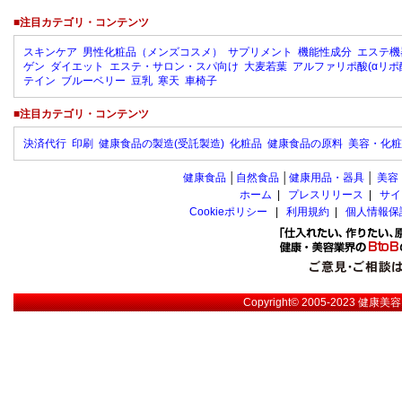
■注目カテゴリ・コンテンツ
スキンケア
男性化粧品（メンズコスメ）
サプリメント
機能性成分
エステ機
ゲン
ダイエット
エステ・サロン・スパ向け
大麦若葉
アルファリポ酸(αリポ
テイン
ブルーベリー
豆乳
寒天
車椅子
■注目カテゴリ・コンテンツ
決済代行
印刷
健康食品の製造(受託製造)
化粧品
健康食品の原料
美容・化粧
健康食品
│
自然食品
│
健康用品・器具
│
美容
ホーム
|
プレスリリース
|
サイ
Cookieポリシー
|
利用規約
|
個人情報保
Copyright© 2005-2023
健康美容