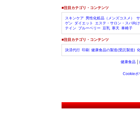
■注目カテゴリ・コンテンツ
スキンケア
男性化粧品（メンズコスメ）
サ
ゲン
ダイエット
エステ・サロン・スパ向け
テイン
ブルーベリー
豆乳
寒天
車椅子
■注目カテゴリ・コンテンツ
決済代行
印刷
健康食品の製造(受託製造)
健康食品
│
Cookie