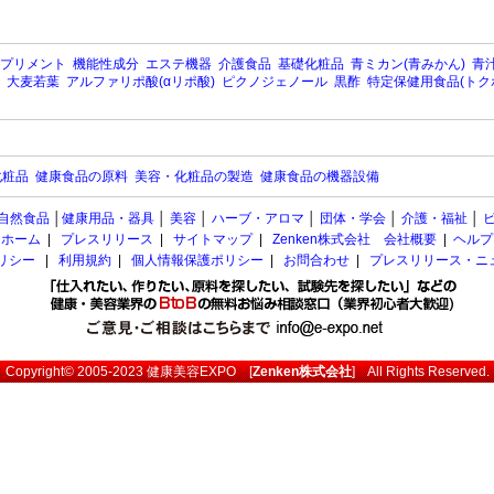
プリメント
機能性成分
エステ機器
介護食品
基礎化粧品
青ミカン(青みかん)
青汁
大麦若葉
アルファリポ酸(αリポ酸)
ピクノジェノール
黒酢
特定保健用食品(トク
化粧品
健康食品の原料
美容・化粧品の製造
健康食品の機器設備
自然食品
│
健康用品・器具
│
美容
│
ハーブ・アロマ
│
団体・学会
│
介護・福祉
│
ホーム
|
プレスリリース
|
サイトマップ
|
Zenken株式会社 会社概要
|
ヘルプ
ポリシー
|
利用規約
|
個人情報保護ポリシー
|
お問合わせ
|
プレスリリース・ニ
Copyright© 2005-2023
健康美容EXPO
[
Zenken株式会社
] All Rights Reserved.