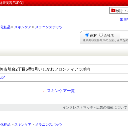
康美容EXPO】
検討中
出展
>
化粧品
>
スキンケア
>
メラニンスポッツ
商材
会社名
健康美容業界最大の企業と企業を結
県能美市旭台2丁目5番3号いしかわフロンティアラボ内
jp/
スキンケア一覧
インタレストマッチ -
広告の掲載について
>
化粧品
>
スキンケア
>
メラニンスポッツ