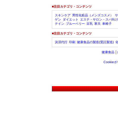
■注目カテゴリ・コンテンツ
スキンケア
男性化粧品（メンズコスメ）
サ
ゲン
ダイエット
エステ・サロン・スパ向け
テイン
ブルーベリー
豆乳
寒天
車椅子
■注目カテゴリ・コンテンツ
決済代行
印刷
健康食品の製造(受託製造)
健康食品
│
Cookie