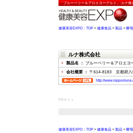
「ブルーベリー＆アロエヨーグルト」:ルナ株
健康美容EXPO：TOP
>
健康食品
>
製品
>
酵
ルナ株式会社
製品名 ：
ブルーベリー＆アロエヨ
会社概要 ：
〒614-8183 京都
http://www.nipponluna.c
PRサイト
健康美容EXPO：TOP
>
健康食品
>
製品
>
酵