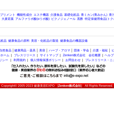
プリメント
機能性成分
エステ機器
介護食品
基礎化粧品
青ミカン(青みかん)
青汁
大麦若葉
アルファリポ酸(αリポ酸)
ピクノジェノール
黒酢
特定保健用食品(トク
化粧品
健康食品の原料
美容・化粧品の製造
健康食品の機器設備
自然食品
│
健康用品・器具
│
美容
│
ハーブ・アロマ
│
団体・学会
│
介護・福祉
│
ホーム
|
プレスリリース
|
サイトマップ
|
Zenken株式会社 会社概要
|
ヘルプ
ポリシー
|
利用規約
|
個人情報保護ポリシー
|
お問合わせ
|
プレスリリース・ニ
Copyright© 2005-2023
健康美容EXPO
[
Zenken株式会社
] All Rights Reserved.