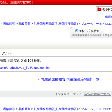
式会社【健康美容EXPO】
検討中
出展
母・乳酸菌類
>
乳酸菌類
>
乳酸菌発酵物質(乳酸菌生産物質)
>
ブルーベリー＆アロエ
商材
会社名
健康美容業界最大の企業と企業を結
ーグルト
府八幡市上津屋西久保106番地
o.jp/products/yog_fruit/bluealoe.html
乳酸菌発酵物質(乳酸菌生産物質)一覧
インタレストマッチ -
広告の掲載について
母・乳酸菌類
>
乳酸菌類
>
乳酸菌発酵物質(乳酸菌生産物質)
>
ブルーベリー＆アロエ