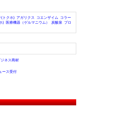
(トクホ)
アガリクス
コエンザイム
コラー
ホ)
医療機器（ゲルマニウム）
炭酸泉
プロ
ビジネス商材
ュース受付