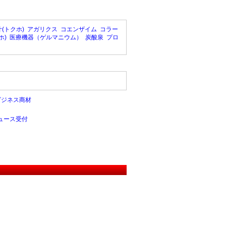
(トクホ)
アガリクス
コエンザイム
コラー
ホ)
医療機器（ゲルマニウム）
炭酸泉
プロ
ビジネス商材
ュース受付