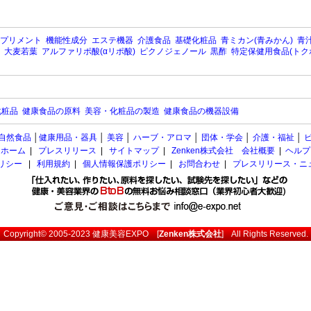
プリメント
機能性成分
エステ機器
介護食品
基礎化粧品
青ミカン(青みかん)
青汁
大麦若葉
アルファリポ酸(αリポ酸)
ピクノジェノール
黒酢
特定保健用食品(トク
化粧品
健康食品の原料
美容・化粧品の製造
健康食品の機器設備
自然食品
│
健康用品・器具
│
美容
│
ハーブ・アロマ
│
団体・学会
│
介護・福祉
│
ホーム
|
プレスリリース
|
サイトマップ
|
Zenken株式会社 会社概要
|
ヘルプ
ポリシー
|
利用規約
|
個人情報保護ポリシー
|
お問合わせ
|
プレスリリース・ニ
Copyright© 2005-2023
健康美容EXPO
[
Zenken株式会社
] All Rights Reserved.