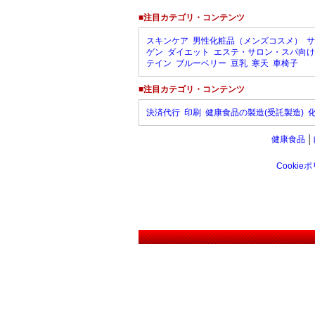
■注目カテゴリ・コンテンツ
スキンケア
男性化粧品（メンズコスメ）
サ
ゲン
ダイエット
エステ・サロン・スパ向け
テイン
ブルーベリー
豆乳
寒天
車椅子
■注目カテゴリ・コンテンツ
決済代行
印刷
健康食品の製造(受託製造)
健康食品
│
Cookie