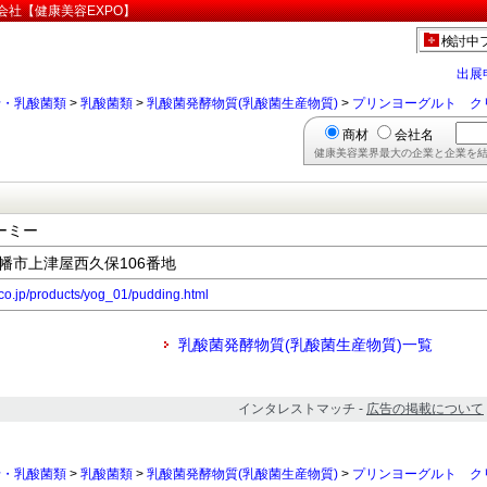
会社【健康美容EXPO】
検討中
出展
母・乳酸菌類
>
乳酸菌類
>
乳酸菌発酵物質(乳酸菌生産物質)
>
プリンヨーグルト ク
商材
会社名
健康美容業界最大の企業と企業を結
ーミー
府八幡市上津屋西久保106番地
co.jp/products/yog_01/pudding.html
乳酸菌発酵物質(乳酸菌生産物質)一覧
インタレストマッチ -
広告の掲載について
母・乳酸菌類
>
乳酸菌類
>
乳酸菌発酵物質(乳酸菌生産物質)
>
プリンヨーグルト ク