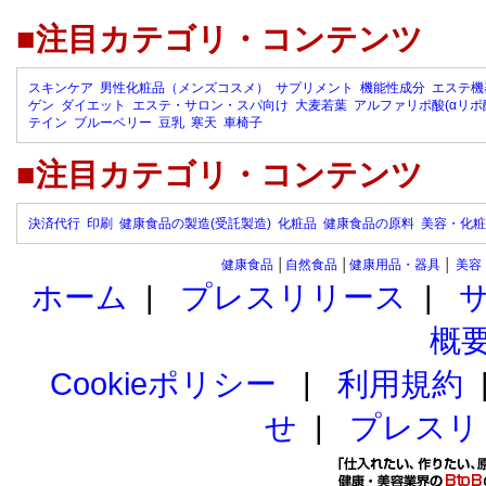
■注目カテゴリ・コンテンツ
スキンケア
男性化粧品（メンズコスメ）
サプリメント
機能性成分
エステ機
ゲン
ダイエット
エステ・サロン・スパ向け
大麦若葉
アルファリポ酸(αリポ
テイン
ブルーベリー
豆乳
寒天
車椅子
■注目カテゴリ・コンテンツ
決済代行
印刷
健康食品の製造(受託製造)
化粧品
健康食品の原料
美容・化粧
健康食品
│
自然食品
│
健康用品・器具
│
美容
ホーム
|
プレスリリース
|
概
Cookieポリシー
|
利用規約
せ
|
プレスリ