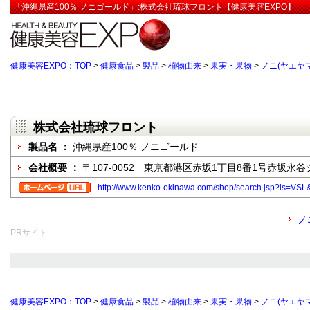
「沖縄県産100％ ノニゴールド」:株式会社琉球フロント【健康美容EXPO】
健康美容EXPO：TOP
>
健康食品
>
製品
>
植物由来
>
果実・果物
>
ノニ(ヤエヤ
株式会社琉球フロント
製品名 ：
沖縄県産100％ ノニゴールド
会社概要 ：
〒107-0052 東京都港区赤坂1丁目8番1号赤坂永
http://www.kenko-okinawa.com/shop/search.jsp?l
ノ
PRサイト
健康美容EXPO：TOP
>
健康食品
>
製品
>
植物由来
>
果実・果物
>
ノニ(ヤエヤ