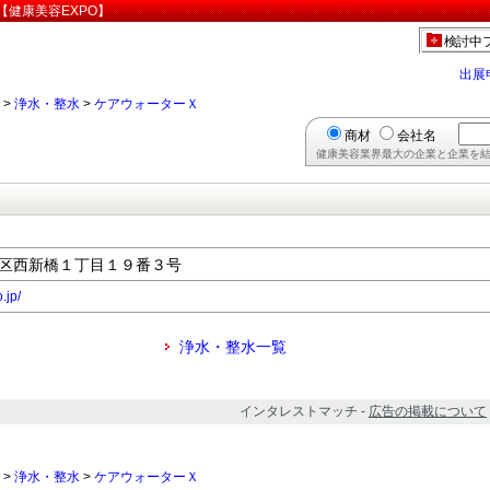
健康美容EXPO】
検討中
出展
>
浄水・整水
>
ケアウォーターＸ
商材
会社名
健康美容業界最大の企業と企業を結
都港区西新橋１丁目１９番３号
.jp/
浄水・整水一覧
インタレストマッチ -
広告の掲載について
>
浄水・整水
>
ケアウォーターＸ