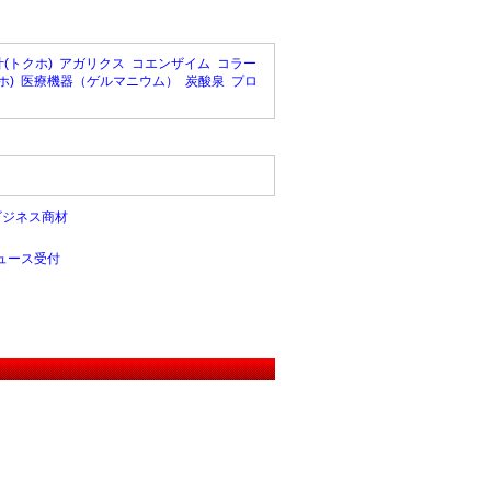
(トクホ)
アガリクス
コエンザイム
コラー
ホ)
医療機器（ゲルマニウム）
炭酸泉
プロ
ビジネス商材
ュース受付