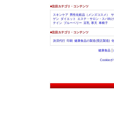
■注目カテゴリ・コンテンツ
スキンケア
男性化粧品（メンズコスメ）
サ
ゲン
ダイエット
エステ・サロン・スパ向け
テイン
ブルーベリー
豆乳
寒天
車椅子
■注目カテゴリ・コンテンツ
決済代行
印刷
健康食品の製造(受託製造)
健康食品
│
Cookie