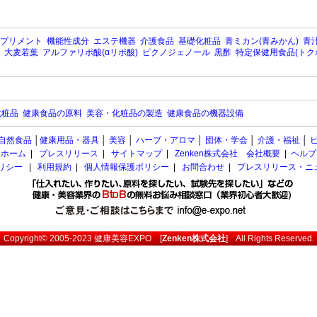
プリメント
機能性成分
エステ機器
介護食品
基礎化粧品
青ミカン(青みかん)
青汁
大麦若葉
アルファリポ酸(αリポ酸)
ピクノジェノール
黒酢
特定保健用食品(トク
化粧品
健康食品の原料
美容・化粧品の製造
健康食品の機器設備
自然食品
│
健康用品・器具
│
美容
│
ハーブ・アロマ
│
団体・学会
│
介護・福祉
│
ホーム
|
プレスリリース
|
サイトマップ
|
Zenken株式会社 会社概要
|
ヘルプ
ポリシー
|
利用規約
|
個人情報保護ポリシー
|
お問合わせ
|
プレスリリース・ニ
Copyright© 2005-2023
健康美容EXPO
[
Zenken株式会社
] All Rights Reserved.