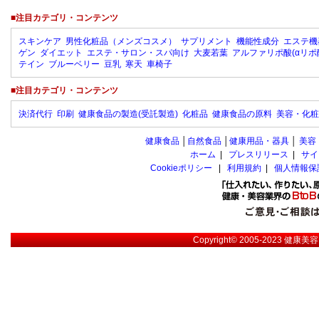
■注目カテゴリ・コンテンツ
スキンケア
男性化粧品（メンズコスメ）
サプリメント
機能性成分
エステ機
ゲン
ダイエット
エステ・サロン・スパ向け
大麦若葉
アルファリポ酸(αリポ
テイン
ブルーベリー
豆乳
寒天
車椅子
■注目カテゴリ・コンテンツ
決済代行
印刷
健康食品の製造(受託製造)
化粧品
健康食品の原料
美容・化粧
健康食品
│
自然食品
│
健康用品・器具
│
美容
ホーム
|
プレスリリース
|
サイ
Cookieポリシー
|
利用規約
|
個人情報保
Copyright© 2005-2023
健康美容