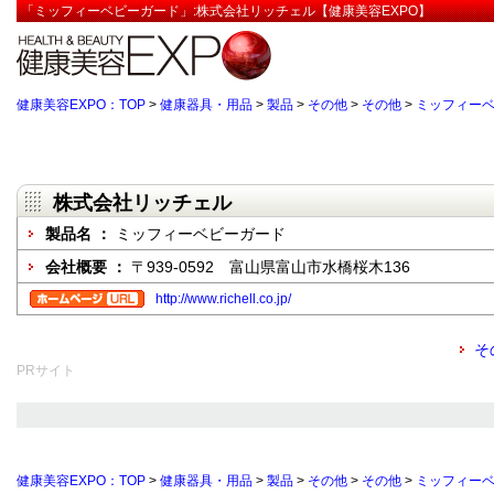
「ミッフィーベビーガード」:株式会社リッチェル【健康美容EXPO】
健康美容EXPO：TOP
>
健康器具・用品
>
製品
>
その他
>
その他
>
ミッフィー
株式会社リッチェル
製品名 ：
ミッフィーベビーガード
会社概要 ：
〒939-0592 富山県富山市水橋桜木136
http://www.richell.co.jp/
そ
PRサイト
健康美容EXPO：TOP
>
健康器具・用品
>
製品
>
その他
>
その他
>
ミッフィー