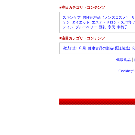
■注目カテゴリ・コンテンツ
スキンケア
男性化粧品（メンズコスメ）
サ
ゲン
ダイエット
エステ・サロン・スパ向け
テイン
ブルーベリー
豆乳
寒天
車椅子
■注目カテゴリ・コンテンツ
決済代行
印刷
健康食品の製造(受託製造)
健康食品
│
Cookie