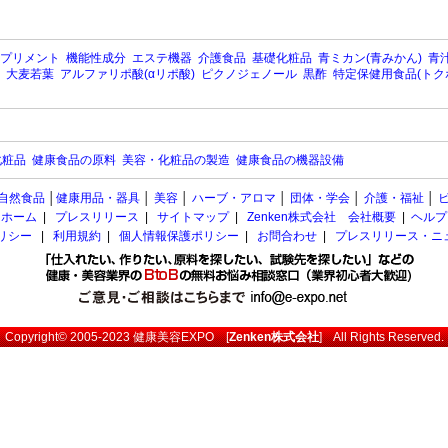
プリメント
機能性成分
エステ機器
介護食品
基礎化粧品
青ミカン(青みかん)
青汁
大麦若葉
アルファリポ酸(αリポ酸)
ピクノジェノール
黒酢
特定保健用食品(トク
化粧品
健康食品の原料
美容・化粧品の製造
健康食品の機器設備
自然食品
│
健康用品・器具
│
美容
│
ハーブ・アロマ
│
団体・学会
│
介護・福祉
│
ホーム
|
プレスリリース
|
サイトマップ
|
Zenken株式会社 会社概要
|
ヘルプ
ポリシー
|
利用規約
|
個人情報保護ポリシー
|
お問合わせ
|
プレスリリース・ニ
Copyright© 2005-2023
健康美容EXPO
[
Zenken株式会社
] All Rights Reserved.