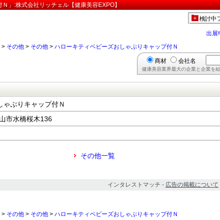
Ｎ」:株式会社リッチェル【健康美容EXPO】
検討中
出展
>
その他
>
その他
>
ハローキティベビーズおしゃぶりキャップ付Ｎ
商材
会社名
健康美容業界最大の企業と企業を結
しゃぶりキャップ付Ｎ
富山市水橋桜木136
その他一覧
インタレストマッチ -
広告の掲載について
>
その他
>
その他
>
ハローキティベビーズおしゃぶりキャップ付Ｎ