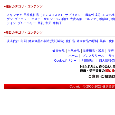
■注目カテゴリ・コンテンツ
スキンケア
男性化粧品（メンズコスメ）
サプリメント
機能性成分
エステ機
ゲン
ダイエット
エステ・サロン・スパ向け
大麦若葉
アルファリポ酸(αリポ
テイン
ブルーベリー
豆乳
寒天
車椅子
■注目カテゴリ・コンテンツ
決済代行
印刷
健康食品の製造(受託製造)
化粧品
健康食品の原料
美容・化粧
健康食品
│
自然食品
│
健康用品・器具
│
美容
ホーム
|
プレスリリース
|
サイ
Cookieポリシー
|
利用規約
|
個人情報保
Copyright© 2005-2023
健康美容