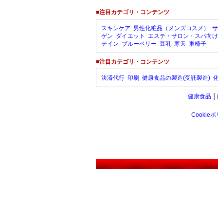
■注目カテゴリ・コンテンツ
スキンケア
男性化粧品（メンズコスメ）
サ
ゲン
ダイエット
エステ・サロン・スパ向け
テイン
ブルーベリー
豆乳
寒天
車椅子
■注目カテゴリ・コンテンツ
決済代行
印刷
健康食品の製造(受託製造)
健康食品
│
Cookie