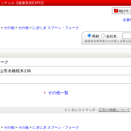
リッチェル【健康美容EXPO】
検討中
出展
>
その他
>
その他
>
にぎにぎ スプーン・フォーク
商材
会社名
健康美容業界最大の企業と企業を結
ォーク
富山市水橋桜木136
その他一覧
インタレストマッチ -
広告の掲載について
>
その他
>
その他
>
にぎにぎ スプーン・フォーク