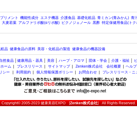
プリメント
機能性成分
エステ機器
介護食品
基礎化粧品
青ミカン(青みかん)
青汁
大麦若葉
アルファリポ酸(αリポ酸)
ピクノジェノール
黒酢
特定保健用食品(トク
化粧品
健康食品の原料
美容・化粧品の製造
健康食品の機器設備
自然食品
│
健康用品・器具
│
美容
│
ハーブ・アロマ
│
団体・学会
│
介護・福祉
│
ホーム
|
プレスリリース
|
サイトマップ
|
Zenken株式会社 会社概要
|
ヘルプ
ポリシー
|
利用規約
|
個人情報保護ポリシー
|
お問合わせ
|
プレスリリース・ニ
Copyright© 2005-2023
健康美容EXPO
[
Zenken株式会社
] All Rights Reserved.