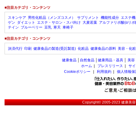
■注目カテゴリ・コンテンツ
スキンケア
男性化粧品（メンズコスメ）
サプリメント
機能性成分
エステ機
ゲン
ダイエット
エステ・サロン・スパ向け
大麦若葉
アルファリポ酸(αリポ
テイン
ブルーベリー
豆乳
寒天
車椅子
■注目カテゴリ・コンテンツ
決済代行
印刷
健康食品の製造(受託製造)
化粧品
健康食品の原料
美容・化粧
健康食品
│
自然食品
│
健康用品・器具
│
美容
ホーム
|
プレスリリース
|
サイ
Cookieポリシー
|
利用規約
|
個人情報保
Copyright© 2005-2023
健康美容