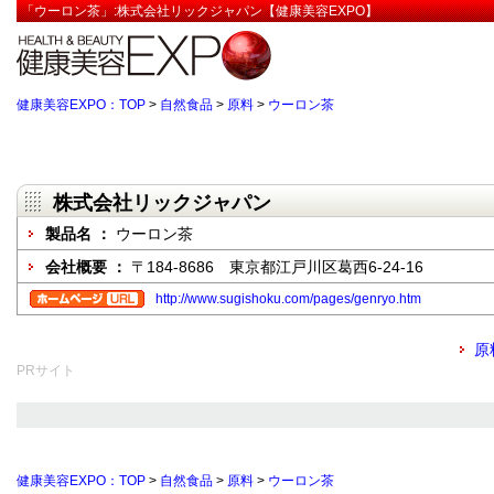
「ウーロン茶」:株式会社リックジャパン【健康美容EXPO】
健康美容EXPO：TOP
>
自然食品
>
原料
>
ウーロン茶
株式会社リックジャパン
製品名 ：
ウーロン茶
会社概要 ：
〒184-8686 東京都江戸川区葛西6-24-16
http://www.sugishoku.com/pages/genryo.htm
原
PRサイト
健康美容EXPO：TOP
>
自然食品
>
原料
>
ウーロン茶