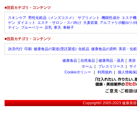
■注目カテゴリ・コンテンツ
スキンケア
男性化粧品（メンズコスメ）
サプリメント
機能性成分
エステ機
ゲン
ダイエット
エステ・サロン・スパ向け
大麦若葉
アルファリポ酸(αリポ
テイン
ブルーベリー
豆乳
寒天
車椅子
■注目カテゴリ・コンテンツ
決済代行
印刷
健康食品の製造(受託製造)
化粧品
健康食品の原料
美容・化粧
健康食品
│
自然食品
│
健康用品・器具
│
美容
ホーム
|
プレスリリース
|
サイ
Cookieポリシー
|
利用規約
|
個人情報保
Copyright© 2005-2023
健康美容