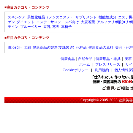
■注目カテゴリ・コンテンツ
スキンケア
男性化粧品（メンズコスメ）
サプリメント
機能性成分
エステ機
ゲン
ダイエット
エステ・サロン・スパ向け
大麦若葉
アルファリポ酸(αリポ
テイン
ブルーベリー
豆乳
寒天
車椅子
■注目カテゴリ・コンテンツ
決済代行
印刷
健康食品の製造(受託製造)
化粧品
健康食品の原料
美容・化粧
健康食品
│
自然食品
│
健康用品・器具
│
美容
ホーム
|
プレスリリース
|
サイ
Cookieポリシー
|
利用規約
|
個人情報保
Copyright© 2005-2023
健康美容