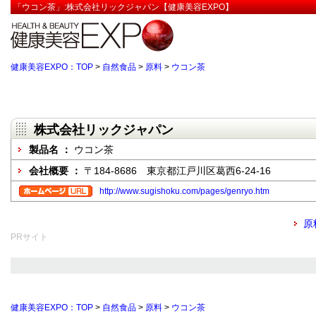
「ウコン茶」:株式会社リックジャパン【健康美容EXPO】
健康美容EXPO：TOP
>
自然食品
>
原料
>
ウコン茶
株式会社リックジャパン
製品名 ：
ウコン茶
会社概要 ：
〒184-8686 東京都江戸川区葛西6-24-16
http://www.sugishoku.com/pages/genryo.htm
原
PRサイト
健康美容EXPO：TOP
>
自然食品
>
原料
>
ウコン茶