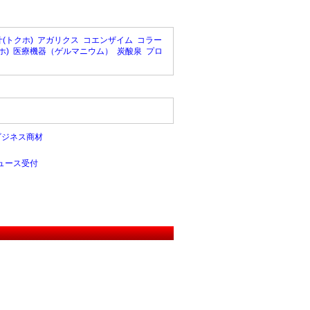
(トクホ)
アガリクス
コエンザイム
コラー
ホ)
医療機器（ゲルマニウム）
炭酸泉
プロ
ビジネス商材
ュース受付