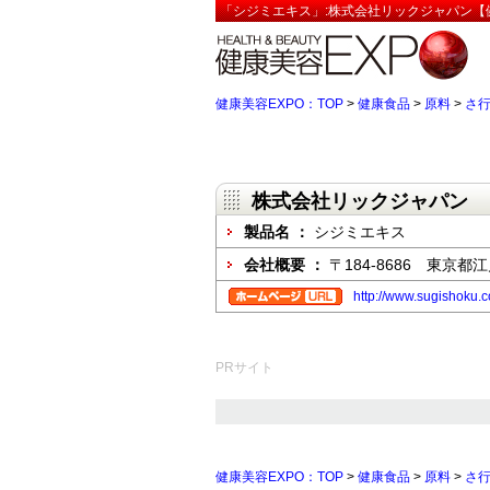
「シジミエキス」:株式会社リックジャパン【健
健康美容EXPO：TOP
>
健康食品
>
原料
>
さ
株式会社リックジャパン
製品名 ：
シジミエキス
会社概要 ：
〒184-8686 東京都江
http://www.sugishoku.
PRサイト
健康美容EXPO：TOP
>
健康食品
>
原料
>
さ