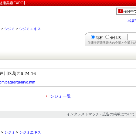
康美容EXPO】
検討中
出展
行
>
シジミ
>
シジミエキス
商材
会社名
健康美容業界最大の企業と企業を結
戸川区葛西6-24-16
com/pages/genryo.htm
シジミ一覧
インタレストマッチ -
広告の掲載について
行
>
シジミ
>
シジミエキス