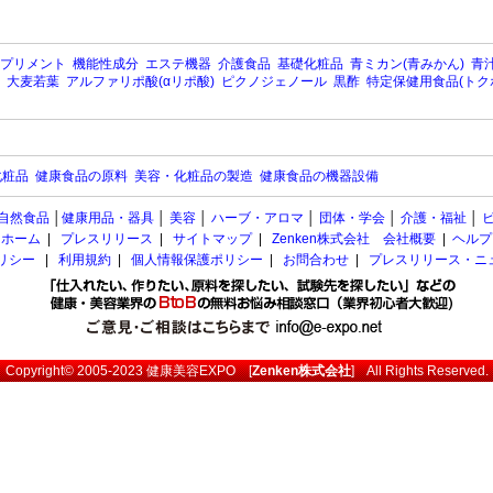
プリメント
機能性成分
エステ機器
介護食品
基礎化粧品
青ミカン(青みかん)
青汁
大麦若葉
アルファリポ酸(αリポ酸)
ピクノジェノール
黒酢
特定保健用食品(トク
化粧品
健康食品の原料
美容・化粧品の製造
健康食品の機器設備
自然食品
│
健康用品・器具
│
美容
│
ハーブ・アロマ
│
団体・学会
│
介護・福祉
│
ホーム
|
プレスリリース
|
サイトマップ
|
Zenken株式会社 会社概要
|
ヘルプ
ポリシー
|
利用規約
|
個人情報保護ポリシー
|
お問合わせ
|
プレスリリース・ニ
Copyright© 2005-2023
健康美容EXPO
[
Zenken株式会社
] All Rights Reserved.