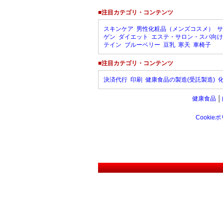
■注目カテゴリ・コンテンツ
スキンケア
男性化粧品（メンズコスメ）
サ
ゲン
ダイエット
エステ・サロン・スパ向け
テイン
ブルーベリー
豆乳
寒天
車椅子
■注目カテゴリ・コンテンツ
決済代行
印刷
健康食品の製造(受託製造)
健康食品
│
Cookie