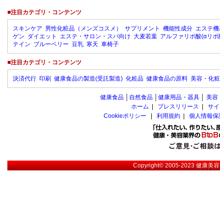
■注目カテゴリ・コンテンツ
スキンケア
男性化粧品（メンズコスメ）
サプリメント
機能性成分
エステ機
ゲン
ダイエット
エステ・サロン・スパ向け
大麦若葉
アルファリポ酸(αリポ
テイン
ブルーベリー
豆乳
寒天
車椅子
■注目カテゴリ・コンテンツ
決済代行
印刷
健康食品の製造(受託製造)
化粧品
健康食品の原料
美容・化粧
健康食品
│
自然食品
│
健康用品・器具
│
美容
ホーム
|
プレスリリース
|
サイ
Cookieポリシー
|
利用規約
|
個人情報保
Copyright© 2005-2023
健康美容