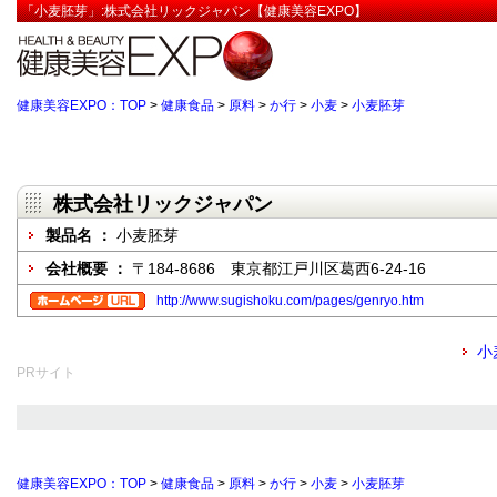
「小麦胚芽」:株式会社リックジャパン【健康美容EXPO】
健康美容EXPO：TOP
>
健康食品
>
原料
>
か行
>
小麦
>
小麦胚芽
株式会社リックジャパン
製品名 ：
小麦胚芽
会社概要 ：
〒184-8686 東京都江戸川区葛西6-24-16
http://www.sugishoku.com/pages/genryo.htm
小
PRサイト
健康美容EXPO：TOP
>
健康食品
>
原料
>
か行
>
小麦
>
小麦胚芽