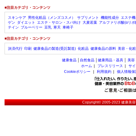
■注目カテゴリ・コンテンツ
スキンケア
男性化粧品（メンズコスメ）
サプリメント
機能性成分
エステ機
ゲン
ダイエット
エステ・サロン・スパ向け
大麦若葉
アルファリポ酸(αリポ
テイン
ブルーベリー
豆乳
寒天
車椅子
■注目カテゴリ・コンテンツ
決済代行
印刷
健康食品の製造(受託製造)
化粧品
健康食品の原料
美容・化粧
健康食品
│
自然食品
│
健康用品・器具
│
美容
ホーム
|
プレスリリース
|
サイ
Cookieポリシー
|
利用規約
|
個人情報保
Copyright© 2005-2023
健康美容