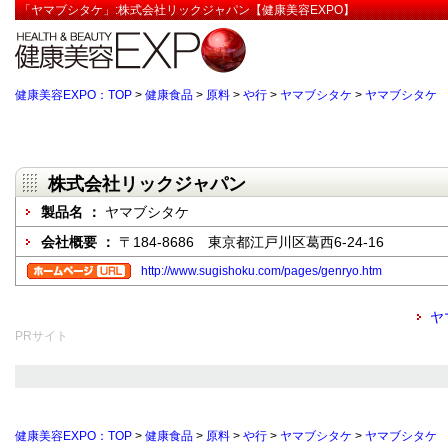
「ヤマブシタケ」:株式会社リックジャパン【健康美容EXPO】
健康美容EXPO：TOP
>
健康食品
>
原料
>
や行
>
ヤマブシタケ
>
ヤマブシタケ
株式会社リックジャパン
製品名 ：
ヤマブシタケ
会社概要 ：
〒184-8686 東京都江戸川区葛西6-24-16
http://www.sugishoku.com/pages/genryo.htm
ヤ
PRサイト
健康美容EXPO：TOP
>
健康食品
>
原料
>
や行
>
ヤマブシタケ
>
ヤマブシタケ