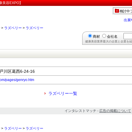
美容EXPO】
検討中
出展
行
>
ラズベリー
>
ラズベリー
商材
会社名
健康美容業界最大の企業と企業を結
戸川区葛西6-24-16
com/pages/genryo.htm
ラズベリー一覧
インタレストマッチ -
広告の掲載について
行
>
ラズベリー
>
ラズベリー