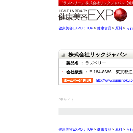
「ラズベリー」:株式会社リックジャパン【健康
健康美容EXPO：TOP
>
健康食品
>
原料
>
ら
株式会社リックジャパン
製品名 ：
ラズベリー
会社概要 ：
〒184-8686 東京都江
http://www.sugishoku.
PRサイト
健康美容EXPO：TOP
>
健康食品
>
原料
>
ら