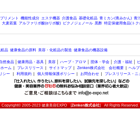
プリメント
機能性成分
エステ機器
介護食品
基礎化粧品
青ミカン(青みかん)
青汁
大麦若葉
アルファリポ酸(αリポ酸)
ピクノジェノール
黒酢
特定保健用食品(トク
化粧品
健康食品の原料
美容・化粧品の製造
健康食品の機器設備
自然食品
│
健康用品・器具
│
美容
│
ハーブ・アロマ
│
団体・学会
│
介護・福祉
│
ホーム
|
プレスリリース
|
サイトマップ
|
Zenken株式会社 会社概要
|
ヘルプ
ポリシー
|
利用規約
|
個人情報保護ポリシー
|
お問合わせ
|
プレスリリース・ニ
Copyright© 2005-2023
健康美容EXPO
[
Zenken株式会社
] All Rights Reserved.