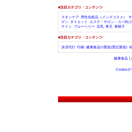
■注目カテゴリ・コンテンツ
スキンケア
男性化粧品（メンズコスメ）
サ
ゲン
ダイエット
エステ・サロン・スパ向け
テイン
ブルーベリー
豆乳
寒天
車椅子
■注目カテゴリ・コンテンツ
決済代行
印刷
健康食品の製造(受託製造)
健康食品
│
Cookie