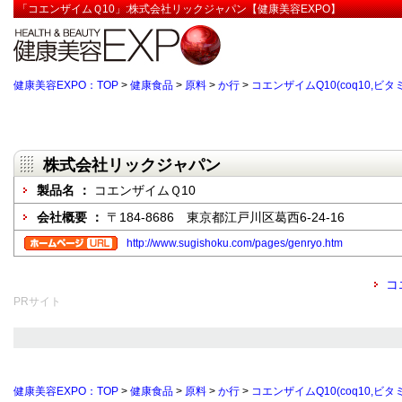
「コエンザイムＱ10」:株式会社リックジャパン【健康美容EXPO】
健康美容EXPO：TOP
>
健康食品
>
原料
>
か行
>
コエンザイムQ10(coq10,ビタ
株式会社リックジャパン
製品名 ：
コエンザイムＱ10
会社概要 ：
〒184-8686 東京都江戸川区葛西6-24-16
http://www.sugishoku.com/pages/genryo.htm
コ
PRサイト
健康美容EXPO：TOP
>
健康食品
>
原料
>
か行
>
コエンザイムQ10(coq10,ビタ