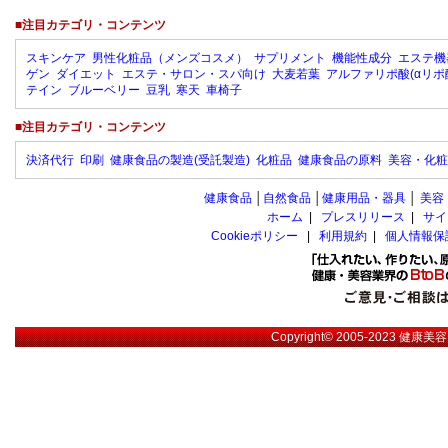
■注目カテゴリ・コンテンツ
スキンケア
男性化粧品（メンズコスメ）
サプリメント
機能性成分
エステ機
ゲン
ダイエット
エステ・サロン・スパ向け
大麦若葉
アルファリポ酸(αリポ
テイン
ブルーベリー
豆乳
寒天
車椅子
■注目カテゴリ・コンテンツ
決済代行
印刷
健康食品の製造(受託製造)
化粧品
健康食品の原料
美容・化粧
健康食品
│
自然食品
│
健康用品・器具
│
美容
ホーム
|
プレスリリース
|
サイ
Cookieポリシー
|
利用規約
|
個人情報保
Copyright© 2005-2023
健康美容