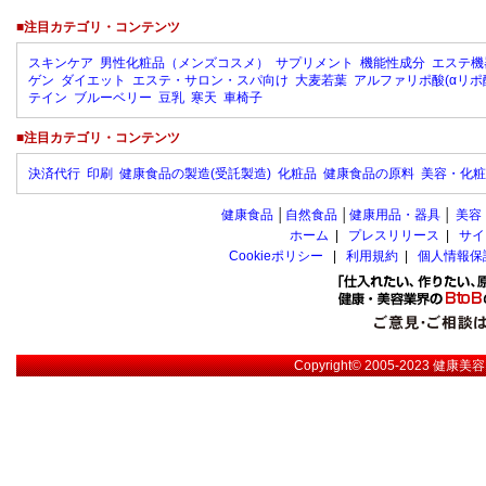
■注目カテゴリ・コンテンツ
スキンケア
男性化粧品（メンズコスメ）
サプリメント
機能性成分
エステ機
ゲン
ダイエット
エステ・サロン・スパ向け
大麦若葉
アルファリポ酸(αリポ
テイン
ブルーベリー
豆乳
寒天
車椅子
■注目カテゴリ・コンテンツ
決済代行
印刷
健康食品の製造(受託製造)
化粧品
健康食品の原料
美容・化粧
健康食品
│
自然食品
│
健康用品・器具
│
美容
ホーム
|
プレスリリース
|
サイ
Cookieポリシー
|
利用規約
|
個人情報保
Copyright© 2005-2023
健康美容