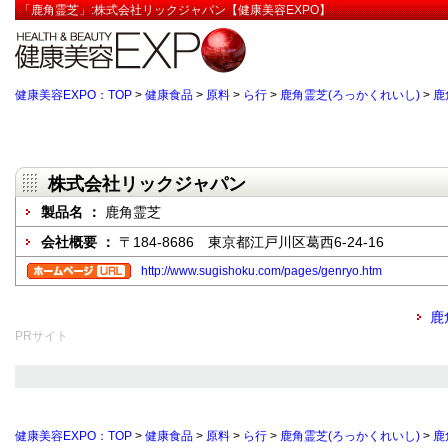
「鹿角霊芝」:株式会社リックジャパン【健康美容EXPO】
健康美容EXPO：TOP
>
健康食品
>
原料
>
ら行
>
鹿角霊芝(ろっかくれいし)
>
鹿
株式会社リックジャパン
製品名 ：
鹿角霊芝
会社概要 ：
〒184-8686 東京都江戸川区葛西6-24-16
http://www.sugishoku.com/pages/genryo.htm
鹿
PRサイト
健康美容EXPO：TOP
>
健康食品
>
原料
>
ら行
>
鹿角霊芝(ろっかくれいし)
>
鹿