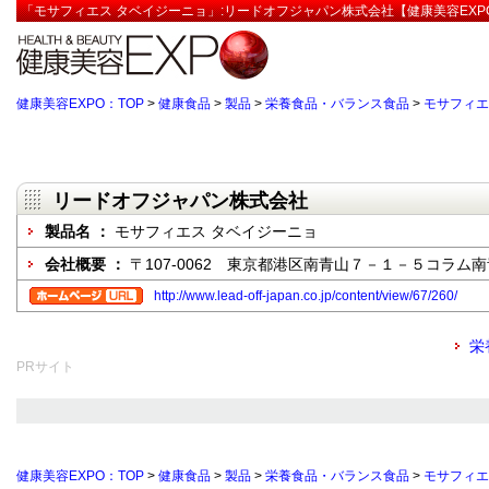
「モサフィエス タベイジーニョ」:リードオフジャパン株式会社【健康美容EXP
健康美容EXPO：TOP
>
健康食品
>
製品
>
栄養食品・バランス食品
>
モサフィエ
リードオフジャパン株式会社
製品名 ：
モサフィエス タベイジーニョ
会社概要 ：
〒107-0062 東京都港区南青山７－１－５コラム
http://www.lead-off-japan.co.jp/content/view/67/260/
栄
PRサイト
健康美容EXPO：TOP
>
健康食品
>
製品
>
栄養食品・バランス食品
>
モサフィエ