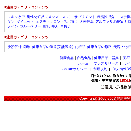
■注目カテゴリ・コンテンツ
スキンケア
男性化粧品（メンズコスメ）
サプリメント
機能性成分
エステ機
ゲン
ダイエット
エステ・サロン・スパ向け
大麦若葉
アルファリポ酸(αリポ
テイン
ブルーベリー
豆乳
寒天
車椅子
■注目カテゴリ・コンテンツ
決済代行
印刷
健康食品の製造(受託製造)
化粧品
健康食品の原料
美容・化粧
健康食品
│
自然食品
│
健康用品・器具
│
美容
ホーム
|
プレスリリース
|
サイ
Cookieポリシー
|
利用規約
|
個人情報保
Copyright© 2005-2023
健康美容