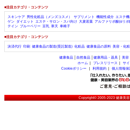
■注目カテゴリ・コンテンツ
スキンケア
男性化粧品（メンズコスメ）
サプリメント
機能性成分
エステ機
ゲン
ダイエット
エステ・サロン・スパ向け
大麦若葉
アルファリポ酸(αリポ
テイン
ブルーベリー
豆乳
寒天
車椅子
■注目カテゴリ・コンテンツ
決済代行
印刷
健康食品の製造(受託製造)
化粧品
健康食品の原料
美容・化粧
健康食品
│
自然食品
│
健康用品・器具
│
美容
ホーム
|
プレスリリース
|
サイ
Cookieポリシー
|
利用規約
|
個人情報保
Copyright© 2005-2023
健康美容