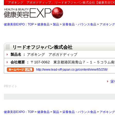
「アボキング アボガドディップ」:リードオフジャパン株式会社【健康美容EX
健康美容EXPO：TOP
>
健康食品
>
製品
>
栄養食品・バランス食品
>
アボキング
リードオフジャパン株式会社
製品名 ：
アボキング アボガドディップ
会社概要 ：
〒107-0062 東京都港区南青山７－１－５コラム
http://www.lead-off-japan.co.jp/content/view/65/258/
栄
PRサイト
健康美容EXPO：TOP
>
健康食品
>
製品
>
栄養食品・バランス食品
>
アボキング