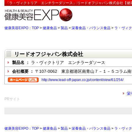
「ラ・ヴィクトリア エンチラーダソース」:リードオフジャパン株式会社【健康
健康美容EXPO：TOP
>
健康食品
>
製品
>
栄養食品・バランス食品
>
ラ・ヴィク
リードオフジャパン株式会社
製品名 ：
ラ・ヴィクトリア エンチラーダソース
会社概要 ：
〒107-0062 東京都港区南青山７－１－５コラム
http://www.lead-off-japan.co.jp/content/view/61/254/
栄
PRサイト
健康美容EXPO：TOP
>
健康食品
>
製品
>
栄養食品・バランス食品
>
ラ・ヴィク