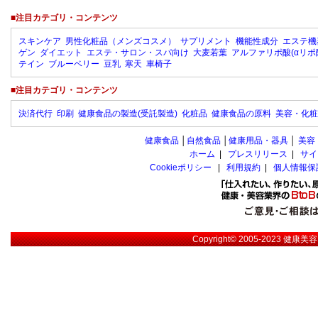
■注目カテゴリ・コンテンツ
スキンケア
男性化粧品（メンズコスメ）
サプリメント
機能性成分
エステ機
ゲン
ダイエット
エステ・サロン・スパ向け
大麦若葉
アルファリポ酸(αリポ
テイン
ブルーベリー
豆乳
寒天
車椅子
■注目カテゴリ・コンテンツ
決済代行
印刷
健康食品の製造(受託製造)
化粧品
健康食品の原料
美容・化粧
健康食品
│
自然食品
│
健康用品・器具
│
美容
ホーム
|
プレスリリース
|
サイ
Cookieポリシー
|
利用規約
|
個人情報保
Copyright© 2005-2023
健康美容