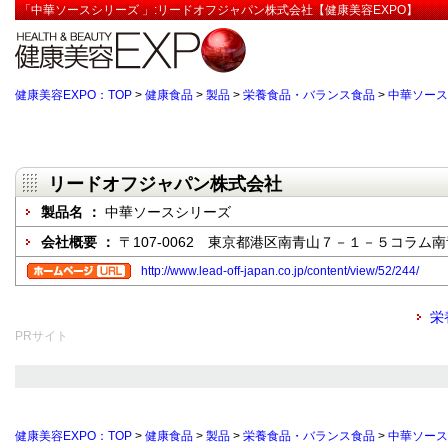
「中華ソースシリーズ 」:リードオフジャパン株式会社【健康美容EXPO】
健康美容EXPO：TOP
>
健康食品
>
製品
>
栄養食品・バランス食品
>
中華ソース
リードオフジャパン株式会社
製品名 ：
中華ソースシリーズ
会社概要 ：
〒107-0062 東京都港区南青山７－１－５コラム
http://www.lead-off-japan.co.jp/content/view/52/244/
栄
PRサイト
健康美容EXPO：TOP
>
健康食品
>
製品
>
栄養食品・バランス食品
>
中華ソース