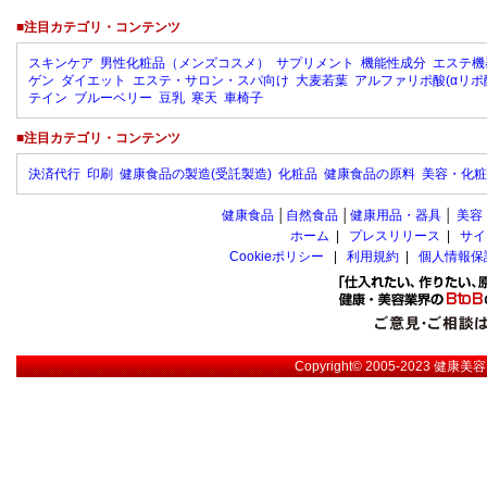
■注目カテゴリ・コンテンツ
スキンケア
男性化粧品（メンズコスメ）
サプリメント
機能性成分
エステ機
ゲン
ダイエット
エステ・サロン・スパ向け
大麦若葉
アルファリポ酸(αリポ
テイン
ブルーベリー
豆乳
寒天
車椅子
■注目カテゴリ・コンテンツ
決済代行
印刷
健康食品の製造(受託製造)
化粧品
健康食品の原料
美容・化粧
健康食品
│
自然食品
│
健康用品・器具
│
美容
ホーム
|
プレスリリース
|
サイ
Cookieポリシー
|
利用規約
|
個人情報保
Copyright© 2005-2023
健康美容